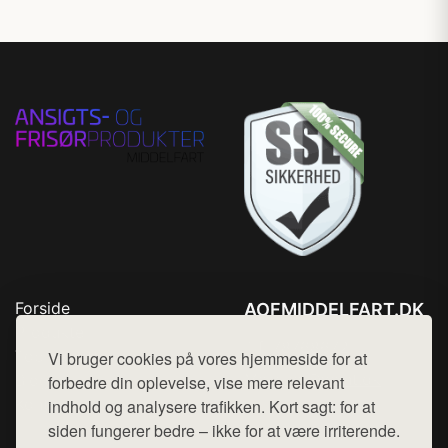
Forside
AOFMIDDELFART.DK
Produkter
Tlf. 78768672
Top Rabatter
Vi bruger cookies på vores hjemmeside for at
Mail:
hej@want.dk
Blog
forbedre din oplevelse, vise mere relevant
Kontakt
indhold og analysere trafikken. Kort sagt: for at
Cookie- og privatlivspolitik
siden fungerer bedre – ikke for at være irriterende.