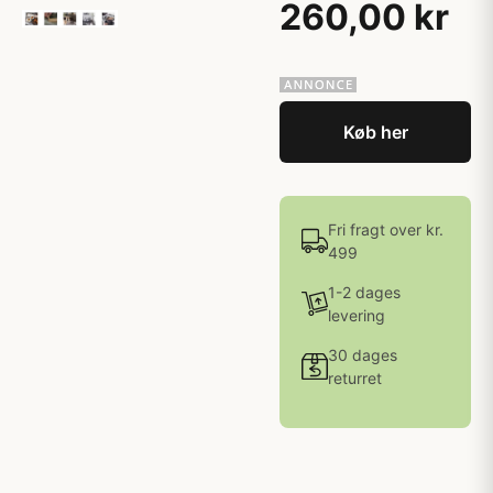
260,00 kr
Køb her
Fri fragt over kr.
499
1-2 dages
levering
30 dages
returret