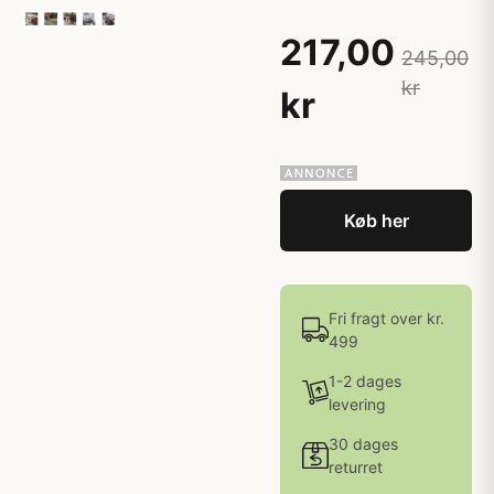
217,00
245,00
kr
kr
Køb her
Fri fragt over kr.
499
1-2 dages
levering
30 dages
returret