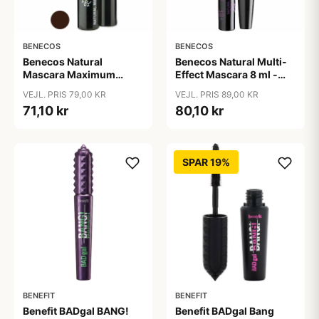
BENECOS
BENECOS
Benecos Natural
Benecos Natural Multi-
Mascara Maximum
Effect Mascara 8 ml -
Volume 8 ml - Smooth
Just sort
VEJL. PRIS 79,00 KR
VEJL. PRIS 89,00 KR
Brown
71,10 kr
80,10 kr
SPAR 19%
BENEFIT
BENEFIT
Benefit BADgal BANG!
Benefit BADgal Bang