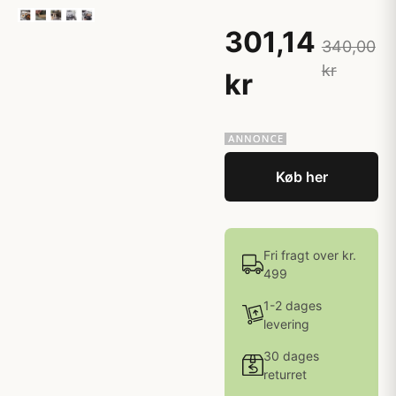
301,14
340,00
kr
kr
Køb her
Fri fragt over kr.
499
1-2 dages
levering
30 dages
returret