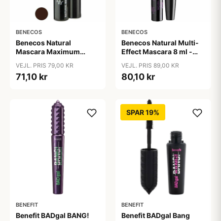
BENECOS
BENECOS
Benecos Natural
Benecos Natural Multi-
Mascara Maximum
Effect Mascara 8 ml -
Volume 8 ml - Smooth
Just sort
VEJL. PRIS 79,00 KR
VEJL. PRIS 89,00 KR
Brown
71,10 kr
80,10 kr
SPAR 19%
BENEFIT
BENEFIT
Benefit BADgal BANG!
Benefit BADgal Bang