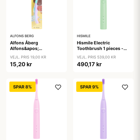
ALFONS BERG
HISMILE
Alfons Åberg
Hismile Electric
Alfons&apos;
Toothbrush 1 pieces -
Tandbørste 4-10 År
Green
VEJL. PRIS 19,00 KR
VEJL. PRIS 539,00 KR
15,20 kr
490,17 kr
SPAR 8%
SPAR 9%