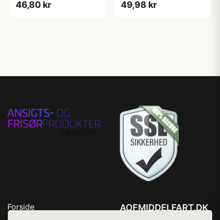
46,80 kr
49,98 kr
Forside
AOFMIDDELFART.DK
Produkter