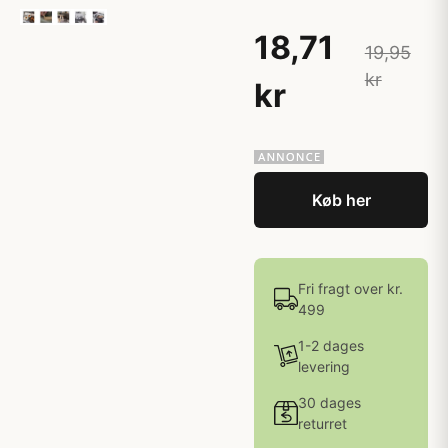
18,71
19,95
kr
kr
Køb her
Fri fragt over kr.
499
1-2 dages
levering
30 dages
returret