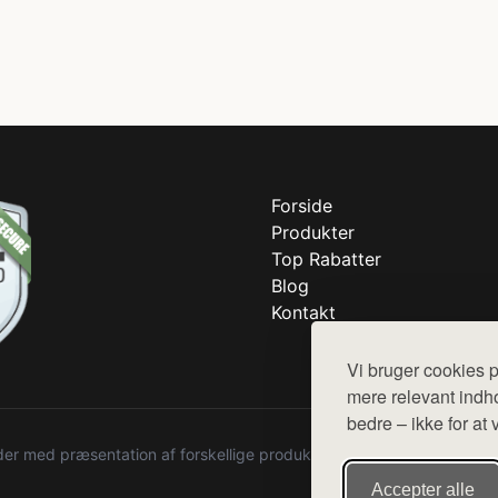
Forside
Produkter
Top Rabatter
Blog
Kontakt
Vi bruger cookies p
mere relevant indho
bedre – ikke for at 
r med præsentation af forskellige produkter fra diverse webshops. De
Accepter alle