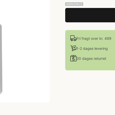
Fri fragt over kr. 499
1-2 dages levering
30 dages returret