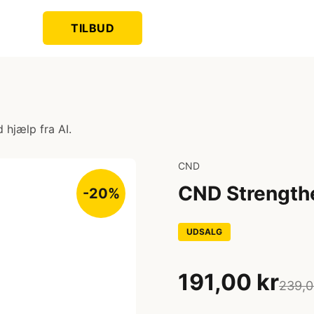
TILBUD
 hjælp fra AI.
CND
CND Strength
-20%
UDSALG
191,00 kr
239,0