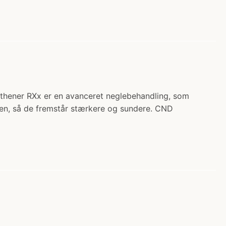
gthener RXx er en avanceret neglebehandling, som
den, så de fremstår stærkere og sundere. CND