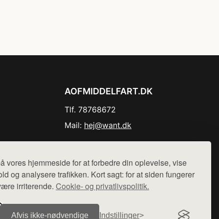
AOFMIDDELFART.DK
Tlf. 78768672
Mail:
hej@want.dk
Cookie- og privatlivspolitik
å vores hjemmeside for at forbedre din oplevelse, vise
ld og analysere trafikken. Kort sagt: for at siden fungerer
være irriterende.
Cookie- og privatlivspolitik.
r sælges ikke varer fra denne side - vi henviser til de shops,
Afvis ikke‑nødvendige
Indstillinger