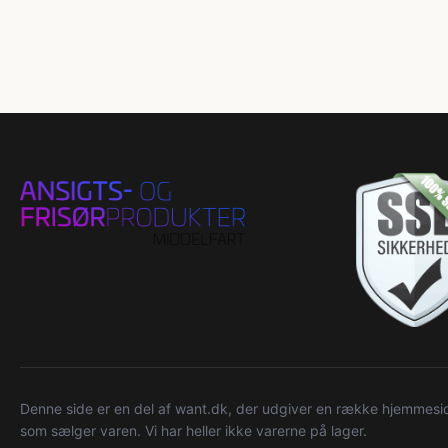
Denne side er en del af want.dk, der udgiver en række hjemmeside
som sælger varen. Vi har heller ikke varerne på lager.