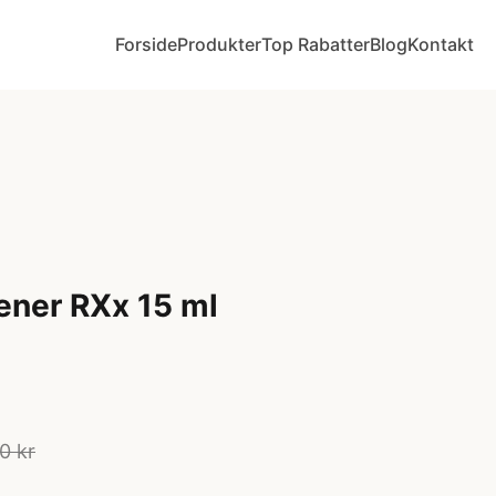
Forside
Produkter
Top Rabatter
Blog
Kontakt
ener RXx 15 ml
0 kr