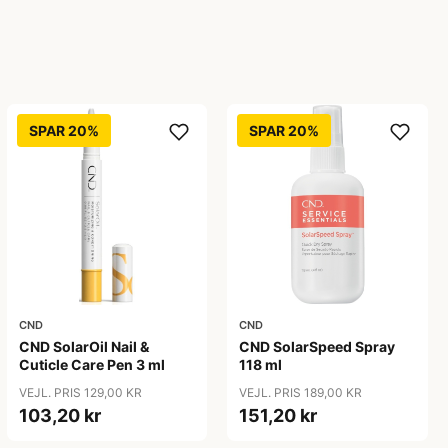
SPAR 20%
SPAR 20%
CND
CND
CND SolarOil Nail &
CND SolarSpeed Spray
Cuticle Care Pen 3 ml
118 ml
VEJL. PRIS 129,00 KR
VEJL. PRIS 189,00 KR
103,20 kr
151,20 kr