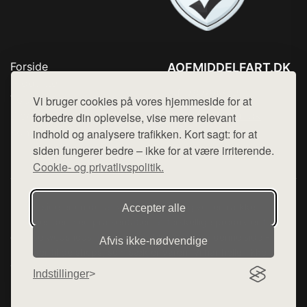
Forside
AOFMIDDELFART.DK
Produkter
Tlf. 78768672
Top Rabatter
Vi bruger cookies på vores hjemmeside for at
Mail:
hej@want.dk
Blog
forbedre din oplevelse, vise mere relevant
Kontakt
indhold og analysere trafikken. Kort sagt: for at
Cookie- og privatlivspolitik
siden fungerer bedre – ikke for at være irriterende.
Cookie- og privatlivspolitik.
Denne side er en del af want.dk, der udgiver en række
Accepter alle
hjemmesider med præsentation af forskellige produkter fra
diverse webshops. Der sælges ikke varer fra denne side - vi
Afvis ikke‑nødvendige
henviser til de shops, som sælger varen. Vi har heller ikke
varerne på lager.
Indstillinger
© 2026 aofmiddelfart.dk. Alle rettigheder forbeholdes.