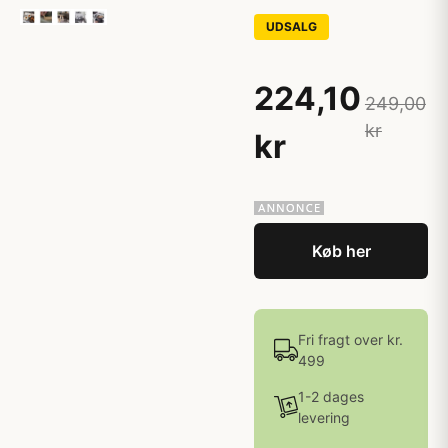
UDSALG
224,10
249,00
kr
kr
Køb her
Fri fragt over kr.
499
1-2 dages
levering