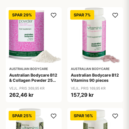
SPAR 29%
SPAR 7%
AUSTRALIAN BODYCARE
AUSTRALIAN BODYCARE
Australian Bodycare B12
Australian Bodycare B12
& Collagen Powder 250
Vitamins 90 pieces
g
VEJL. PRIS 369,95 KR
VEJL. PRIS 169,95 KR
262,46 kr
157,29 kr
SPAR 25%
SPAR 16%