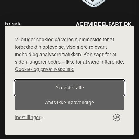
Forside
AOFMIDDELFART.DK
Produkter
Tlf. 78768672
Top Rabatter
Vi bruger cookies på vores hjemmeside for at
Mail:
hej@want.dk
Blog
forbedre din oplevelse, vise mere relevant
Kontakt
indhold og analysere trafikken. Kort sagt: for at
Cookie- og privatlivspolitik
siden fungerer bedre – ikke for at være irriterende.
Cookie- og privatlivspolitik.
Denne side er en del af want.dk, der udgiver en række
Accepter alle
hjemmesider med præsentation af forskellige produkter fra
diverse webshops. Der sælges ikke varer fra denne side - vi
Afvis ikke‑nødvendige
henviser til de shops, som sælger varen. Vi har heller ikke
varerne på lager.
Indstillinger
© 2026 aofmiddelfart.dk. Alle rettigheder forbeholdes.