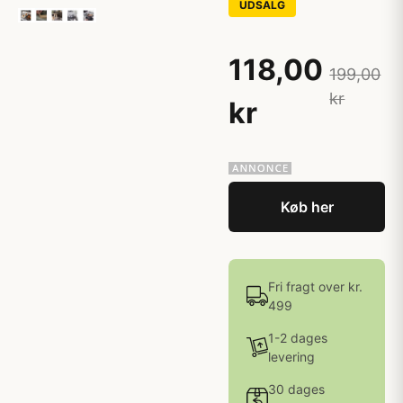
UDSALG
118,00
199,00
kr
kr
Køb her
Fri fragt over kr.
499
1-2 dages
levering
30 dages