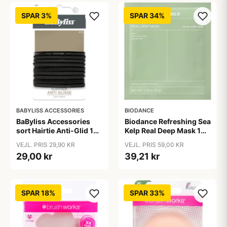
SPAR 3%
SPAR 34%
BABYLISS ACCESSORIES
BIODANCE
BaByliss Accessories
Biodance Refreshing Sea
sort Hairtie Anti-Glid 10
Kelp Real Deep Mask 1
pieces
pieces
VEJL. PRIS 29,90 KR
VEJL. PRIS 59,00 KR
29,00 kr
39,21 kr
SPAR 18%
SPAR 33%