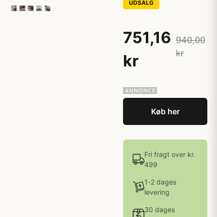
UDSALG
751,16
940,00
kr
kr
Køb her
Fri fragt over kr.
499
1-2 dages
levering
30 dages