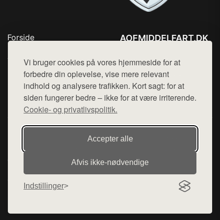
Forside
AOFMIDDELFART.DK
Produkter
Tlf. 78768672
Top Rabatter
Vi bruger cookies på vores hjemmeside for at
Mail:
hej@want.dk
Blog
forbedre din oplevelse, vise mere relevant
Kontakt
indhold og analysere trafikken. Kort sagt: for at
Cookie- og privatlivspolitik
siden fungerer bedre – ikke for at være irriterende.
Cookie- og privatlivspolitik.
Denne side er en del af want.dk, der udgiver en række
Accepter alle
hjemmesider med præsentation af forskellige produkter fra
diverse webshops. Der sælges ikke varer fra denne side - vi
Afvis ikke‑nødvendige
henviser til de shops, som sælger varen. Vi har heller ikke
varerne på lager.
Indstillinger
© 2026 aofmiddelfart.dk. Alle rettigheder forbeholdes.