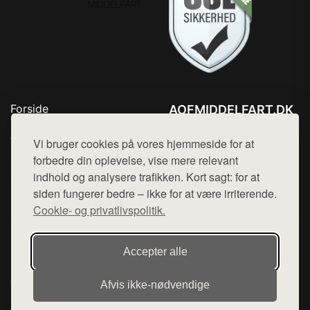
Forside
AOFMIDDELFART.DK
Produkter
Tlf. 78768672
Top Rabatter
Vi bruger cookies på vores hjemmeside for at
Mail:
hej@want.dk
Blog
forbedre din oplevelse, vise mere relevant
Kontakt
indhold og analysere trafikken. Kort sagt: for at
Cookie- og privatlivspolitik
siden fungerer bedre – ikke for at være irriterende.
Cookie- og privatlivspolitik.
Denne side er en del af want.dk, der udgiver en række
Accepter alle
hjemmesider med præsentation af forskellige produkter fra
diverse webshops. Der sælges ikke varer fra denne side - vi
Afvis ikke‑nødvendige
henviser til de shops, som sælger varen. Vi har heller ikke