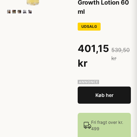
Growth Lotion 60
ml
UDSALG
401,15
539,50
kr
kr
Køb her
Fri fragt over kr.
499