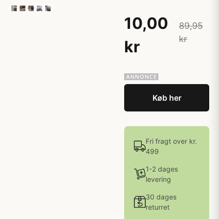
10,00
89,95
kr
kr
Køb her
Fri fragt over kr.
499
1-2 dages
levering
30 dages
returret