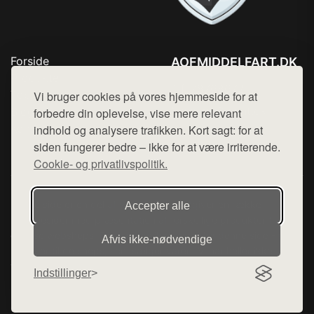
Forside
AOFMIDDELFART.DK
Produkter
Tlf. 78768672
Top Rabatter
Vi bruger cookies på vores hjemmeside for at
Mail:
hej@want.dk
Blog
forbedre din oplevelse, vise mere relevant
Kontakt
indhold og analysere trafikken. Kort sagt: for at
Cookie- og privatlivspolitik
siden fungerer bedre – ikke for at være irriterende.
Cookie- og privatlivspolitik.
Denne side er en del af want.dk, der udgiver en række
Accepter alle
hjemmesider med præsentation af forskellige produkter fra
diverse webshops. Der sælges ikke varer fra denne side - vi
Afvis ikke‑nødvendige
henviser til de shops, som sælger varen. Vi har heller ikke
varerne på lager.
Indstillinger
© 2026 aofmiddelfart.dk. Alle rettigheder forbeholdes.