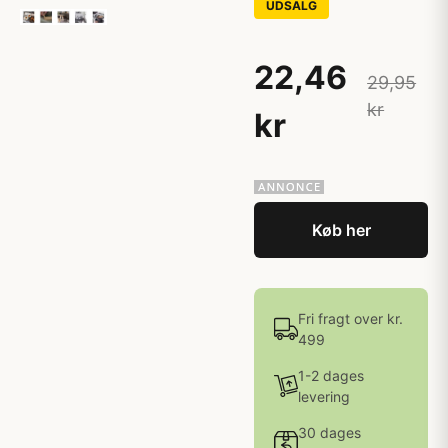
UDSALG
22,46
29,95
kr
kr
Køb her
Fri fragt over kr.
499
1-2 dages
levering
30 dages