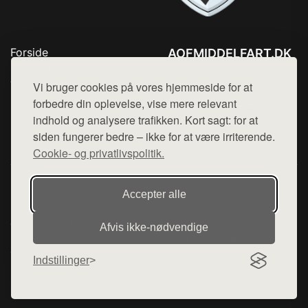
Forside
AOFMIDDELFART.DK
Produkter
Tlf. 78768672
Top Rabatter
Vi bruger cookies på vores hjemmeside for at
Mail:
hej@want.dk
Blog
forbedre din oplevelse, vise mere relevant
Kontakt
indhold og analysere trafikken. Kort sagt: for at
Cookie- og privatlivspolitik
siden fungerer bedre – ikke for at være irriterende.
Cookie- og privatlivspolitik.
Denne side er en del af want.dk, der udgiver en række
Accepter alle
hjemmesider med præsentation af forskellige produkter fra
diverse webshops. Der sælges ikke varer fra denne side - vi
Afvis ikke‑nødvendige
henviser til de shops, som sælger varen. Vi har heller ikke
varerne på lager.
Indstillinger
© 2026 aofmiddelfart.dk. Alle rettigheder forbeholdes.