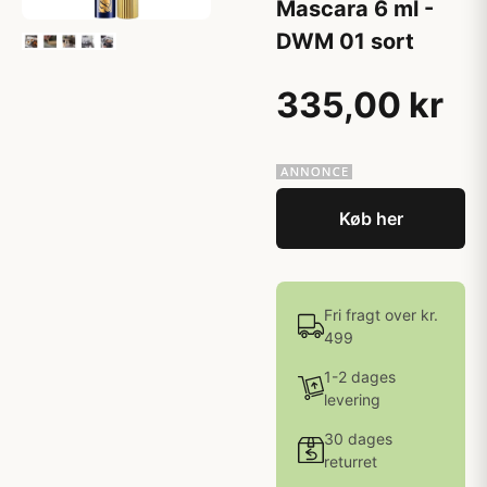
Mascara 6 ml -
DWM 01 sort
335,00 kr
Køb her
Fri fragt over kr.
499
1-2 dages
levering
30 dages
returret