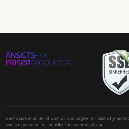
Denne side er en del af want.dk, der udgiver en række hjemmeside
som sælger varen. Vi har heller ikke varerne på lager.