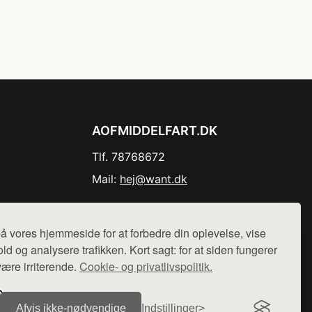
AOFMIDDELFART.DK
Tlf. 78768672
Mail:
hej@want.dk
Cookie- og privatlivspolitik
å vores hjemmeside for at forbedre din oplevelse, vise
ld og analysere trafikken. Kort sagt: for at siden fungerer
være irriterende.
Cookie- og privatlivspolitik.
r sælges ikke varer fra denne side - vi henviser til de shops,
Afvis ikke‑nødvendige
Indstillinger