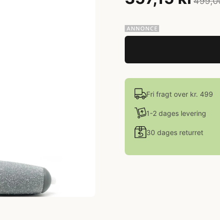
499,0
Fri fragt over kr. 499
1-2 dages levering
30 dages returret