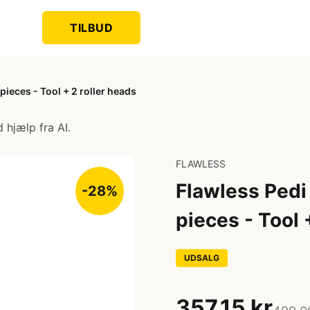
TILBUD
pieces - Tool + 2 roller heads
 hjælp fra AI.
FLAWLESS
Flawless Pedi 
-28%
pieces - Tool 
UDSALG
357,15 kr