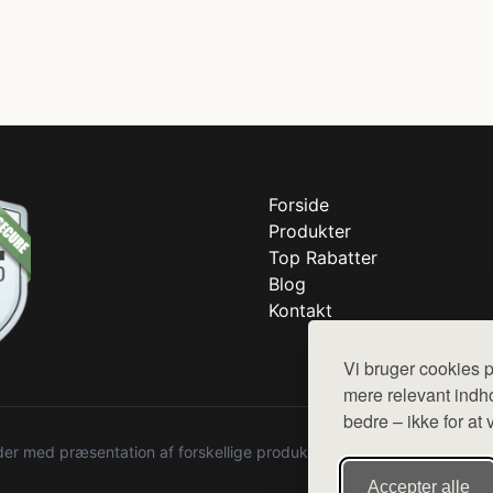
Forside
Produkter
Top Rabatter
Blog
Kontakt
Vi bruger cookies p
mere relevant indho
bedre – ikke for at 
r med præsentation af forskellige produkter fra diverse webshops. De
Accepter alle