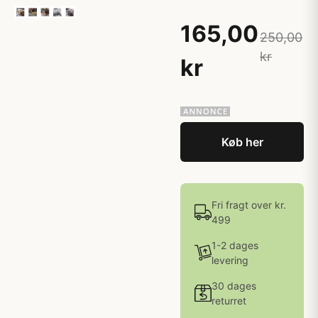
165,00
250,00
kr
kr
Køb her
Fri fragt over kr.
499
1-2 dages
levering
30 dages
returret