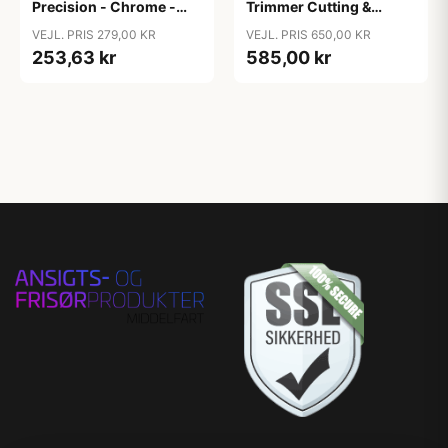
Precision - Chrome -
Trimmer Cutting &
E116E
Finishing
VEJL. PRIS 279,00 KR
VEJL. PRIS 650,00 KR
253,63 kr
585,00 kr