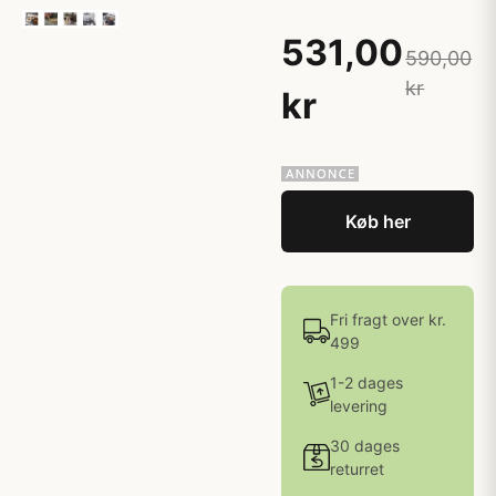
531,00
590,00
kr
kr
Køb her
Fri fragt over kr.
499
1-2 dages
levering
30 dages
returret