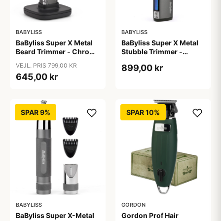
BABYLISS
BABYLISS
BaByliss Super X Metal
BaByliss Super X Metal
Beard Trimmer - Chrome
Stubble Trimmer -
- T996E
S996E
VEJL. PRIS 799,00 KR
899,00 kr
645,00 kr
SPAR 9%
SPAR 10%
BABYLISS
GORDON
BaByliss Super X-Metal
Gordon Prof Hair