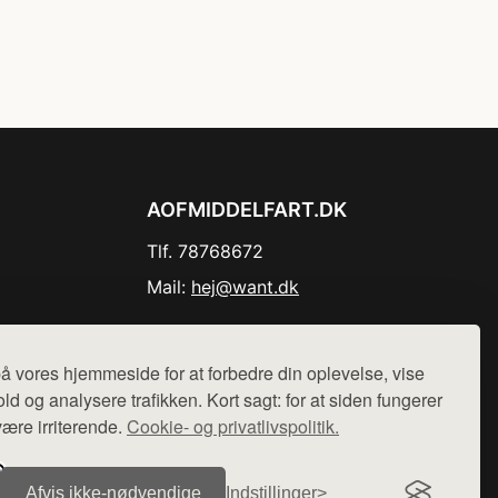
AOFMIDDELFART.DK
Tlf. 78768672
Mail:
hej@want.dk
Cookie- og privatlivspolitik
å vores hjemmeside for at forbedre din oplevelse, vise
ld og analysere trafikken. Kort sagt: for at siden fungerer
være irriterende.
Cookie- og privatlivspolitik.
r sælges ikke varer fra denne side - vi henviser til de shops,
Afvis ikke‑nødvendige
Indstillinger