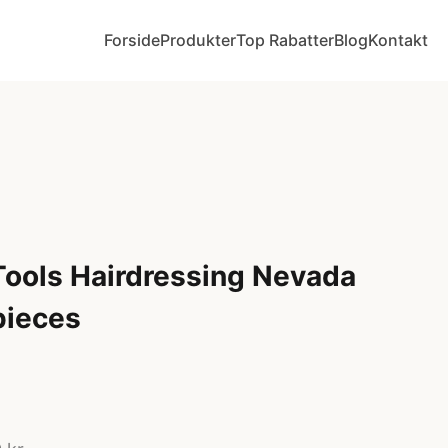
Forside
Produkter
Top Rabatter
Blog
Kontakt
Tools Hairdressing Nevada
pieces