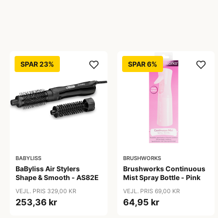
SPAR 23%
SPAR 6%
BABYLISS
BRUSHWORKS
BaByliss Air Stylers
Brushworks Continuous
Shape & Smooth - AS82E
Mist Spray Bottle - Pink
VEJL. PRIS 329,00 KR
VEJL. PRIS 69,00 KR
253,36 kr
64,95 kr