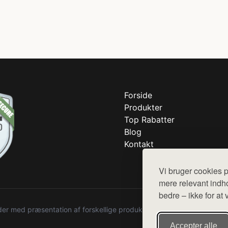
Forside
Produkter
Top Rabatter
Blog
Kontakt
Vi bruger cookies p
mere relevant indho
bedre – ikke for at 
r med præsentation af forskellige produkter fra diverse webshops. De
Accepter alle