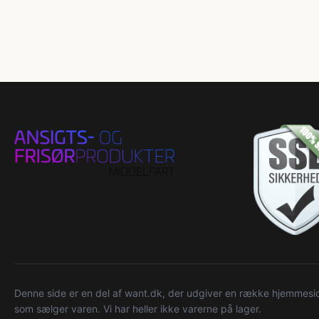
Denne side er en del af want.dk, der udgiver en række hjemmeside
som sælger varen. Vi har heller ikke varerne på lager.