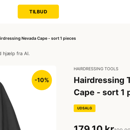
TILBUD
irdressing Nevada Cape - sort 1 pieces
 hjælp fra AI.
HAIRDRESSING TOOLS
Hairdressing 
-10%
Cape - sort 1 
UDSALG
179,10 kr