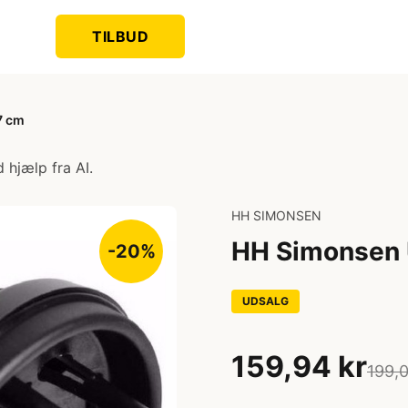
TILBUD
7 cm
 hjælp fra AI.
HH SIMONSEN
HH Simonsen U
-20%
UDSALG
159,94 kr
199,0