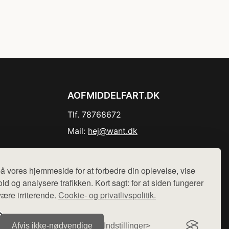
AOFMIDDELFART.DK
Tlf. 78768672
Mail:
hej@want.dk
Cookie- og privatlivspolitik
å vores hjemmeside for at forbedre din oplevelse, vise
ld og analysere trafikken. Kort sagt: for at siden fungerer
være irriterende.
Cookie- og privatlivspolitik.
r sælges ikke varer fra denne side - vi henviser til de shops,
Afvis ikke‑nødvendige
Indstillinger