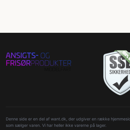
Denne side er en del af want.dk, der udgiver en række hjemmeside
som sælger varen. Vi har heller ikke varerne på lager.