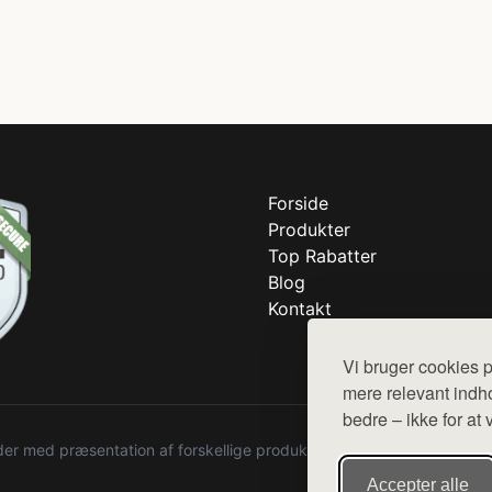
Forside
Produkter
Top Rabatter
Blog
Kontakt
Vi bruger cookies p
mere relevant indho
bedre – ikke for at 
r med præsentation af forskellige produkter fra diverse webshops. De
Accepter alle