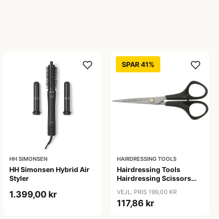
SPAR 41%
HH SIMONSEN
HAIRDRESSING TOOLS
HH Simonsen Hybrid Air
Hairdressing Tools
Styler
Hairdressing Scissors
5,5&quot;
VEJL. PRIS 199,00 KR
1.399,00 kr
117,86 kr