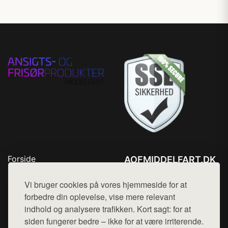
Forside
AOFMIDDELFART.DK
Produkter
Tlf. 78768672
Top Rabatter
Vi bruger cookies på vores hjemmeside for at
Mail:
hej@want.dk
Blog
forbedre din oplevelse, vise mere relevant
Kontakt
indhold og analysere trafikken. Kort sagt: for at
Cookie- og privatlivspolitik
siden fungerer bedre – ikke for at være irriterende.