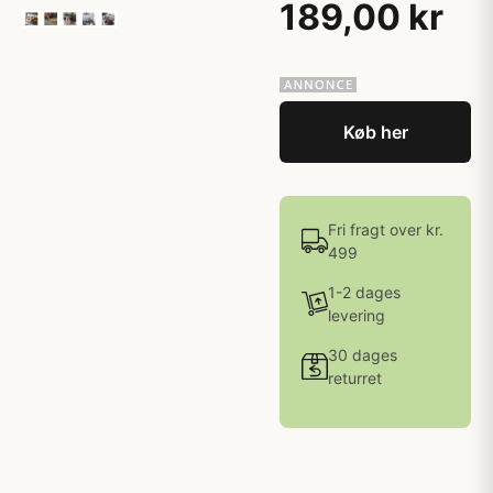
189,00 kr
Køb her
Fri fragt over kr.
499
1-2 dages
levering
30 dages
returret