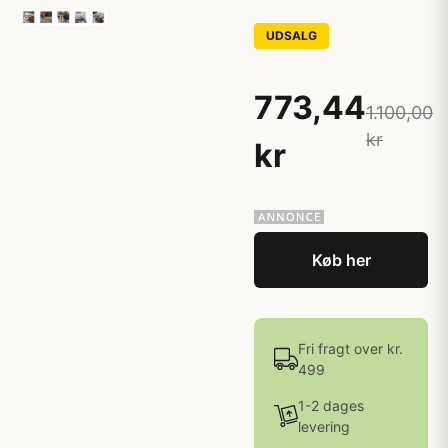
UDSALG
773,44
1.100,00
kr
kr
Køb her
Fri fragt over kr.
499
1-2 dages
levering