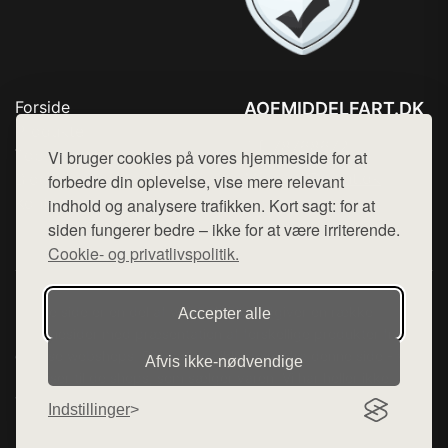
Forside
AOFMIDDELFART.DK
Produkter
Tlf. 78768672
Top Rabatter
Vi bruger cookies på vores hjemmeside for at
Mail:
hej@want.dk
Blog
forbedre din oplevelse, vise mere relevant
Kontakt
indhold og analysere trafikken. Kort sagt: for at
Cookie- og privatlivspolitik
siden fungerer bedre – ikke for at være irriterende.
Cookie- og privatlivspolitik.
Denne side er en del af want.dk, der udgiver en række
Accepter alle
hjemmesider med præsentation af forskellige produkter fra
diverse webshops. Der sælges ikke varer fra denne side - vi
Afvis ikke‑nødvendige
henviser til de shops, som sælger varen. Vi har heller ikke
varerne på lager.
Indstillinger
© 2026 aofmiddelfart.dk. Alle rettigheder forbeholdes.