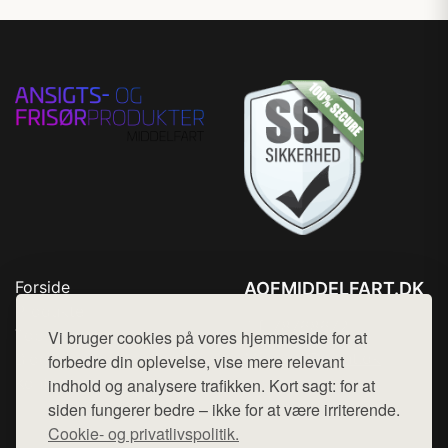
Forside
AOFMIDDELFART.DK
Produkter
Tlf. 78768672
Top Rabatter
Vi bruger cookies på vores hjemmeside for at
Mail:
hej@want.dk
Blog
forbedre din oplevelse, vise mere relevant
Kontakt
indhold og analysere trafikken. Kort sagt: for at
Cookie- og privatlivspolitik
siden fungerer bedre – ikke for at være irriterende.
Cookie- og privatlivspolitik.