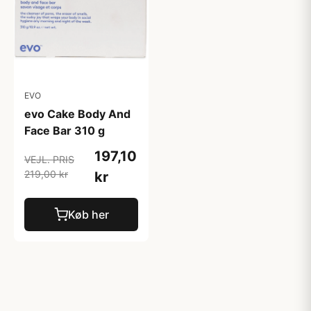
EVO
evo Cake Body And
Face Bar 310 g
197,10
VEJL. PRIS
219,00 kr
kr
Køb her