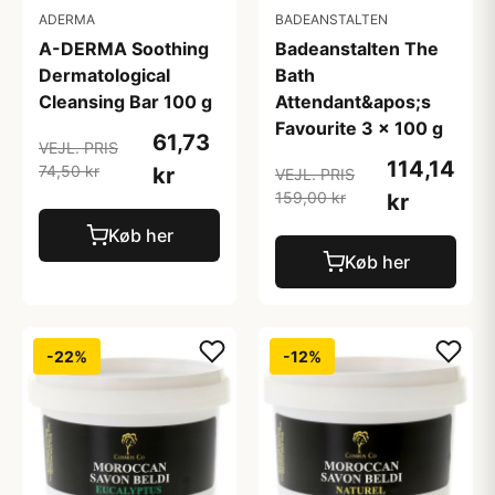
ADERMA
BADEANSTALTEN
A-DERMA Soothing
Badeanstalten The
Dermatological
Bath
Cleansing Bar 100 g
Attendant&apos;s
Favourite 3 x 100 g
61,73
VEJL. PRIS
114,14
74,50 kr
kr
VEJL. PRIS
159,00 kr
kr
Køb her
Køb her
-22%
-12%