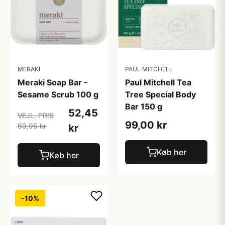
PAUL MITCHELL
MERAKI
Paul Mitchell Tea
Meraki Soap Bar -
Tree Special Body
Sesame Scrub 100 g
Bar 150 g
52,45
VEJL. PRIS
99,00 kr
69,95 kr
kr
Køb her
Køb her
-10%