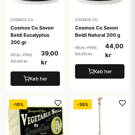
COSMOS CO
COSMOS CO
Cosmos Co Savon
Cosmos Co Savon
Beldi Eucalyptus
Beldi Natural 200 g
200 gr.
44,00
VEJL. PRIS
39,00
50,00 kr
kr
VEJL. PRIS
50,00 kr
kr
Køb her
Køb her
-10%
-35%