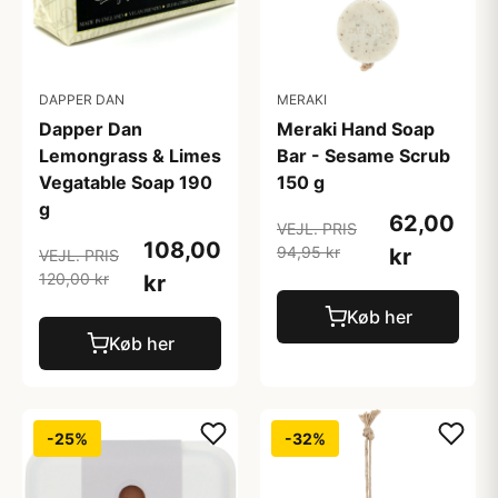
DAPPER DAN
MERAKI
Dapper Dan
Meraki Hand Soap
Lemongrass & Limes
Bar - Sesame Scrub
Vegatable Soap 190
150 g
g
62,00
VEJL. PRIS
108,00
94,95 kr
kr
VEJL. PRIS
120,00 kr
kr
Køb her
Køb her
-25%
-32%