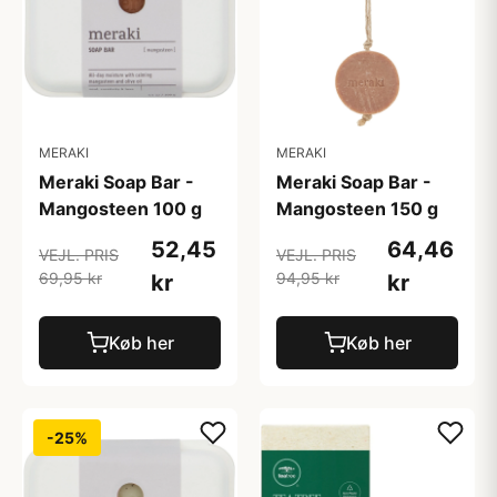
MERAKI
MERAKI
Meraki Soap Bar -
Meraki Soap Bar -
Mangosteen 100 g
Mangosteen 150 g
52,45
64,46
VEJL. PRIS
VEJL. PRIS
69,95 kr
94,95 kr
kr
kr
Køb her
Køb her
-25%