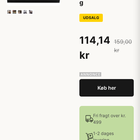
g
UDSALG
114,14
159,00
kr
kr
Køb her
Fri fragt over kr.
499
1-2 dages
levering