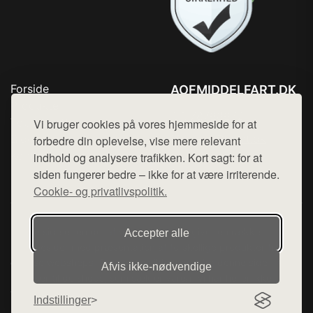
Forside
AOFMIDDELFART.DK
Produkter
Tlf. 78768672
Top Rabatter
Vi bruger cookies på vores hjemmeside for at
Mail:
hej@want.dk
Blog
forbedre din oplevelse, vise mere relevant
Kontakt
indhold og analysere trafikken. Kort sagt: for at
Cookie- og privatlivspolitik
siden fungerer bedre – ikke for at være irriterende.
Cookie- og privatlivspolitik.
Denne side er en del af want.dk, der udgiver en række
Accepter alle
hjemmesider med præsentation af forskellige produkter fra
diverse webshops. Der sælges ikke varer fra denne side - vi
Afvis ikke‑nødvendige
henviser til de shops, som sælger varen. Vi har heller ikke
varerne på lager.
Indstillinger