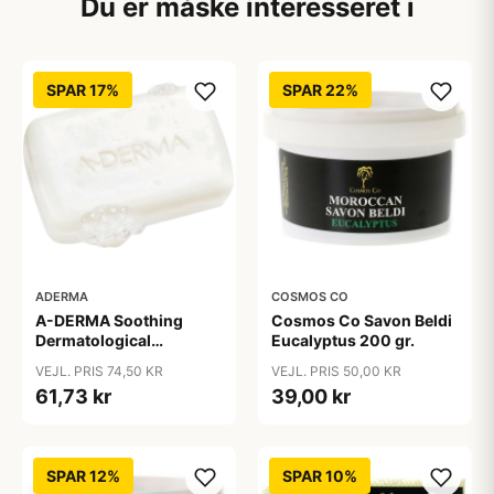
Du er måske interesseret i
SPAR 17%
SPAR 22%
ADERMA
COSMOS CO
A-DERMA Soothing
Cosmos Co Savon Beldi
Dermatological
Eucalyptus 200 gr.
Cleansing Bar 100 g
VEJL. PRIS 74,50 KR
VEJL. PRIS 50,00 KR
61,73 kr
39,00 kr
SPAR 12%
SPAR 10%