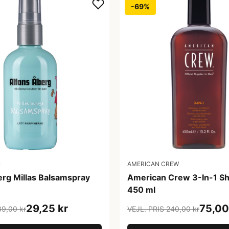
-69%
G
AMERICAN CREW
erg Millas Balsamspray
American Crew 3-In-1 
450 ml
29,25 kr
75,00
39,00 kr
VEJL. PRIS 240,00 kr