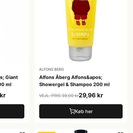
ALFONS BERG
s; Giant
Alfons Åberg Alfons&apos;
00 ml
Showergel & Shampoo 200 ml
kr
29,96 kr
VEJL. PRIS 39,00 kr
Køb her