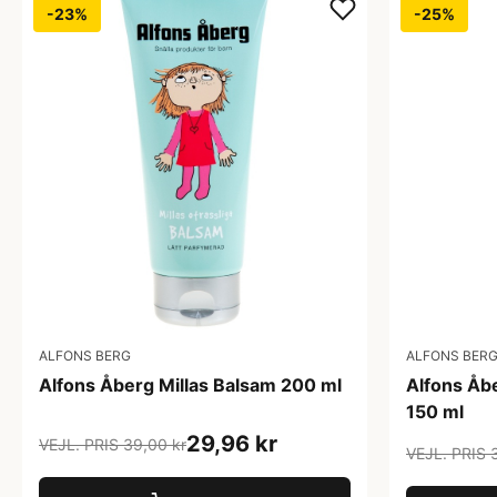
-23%
-25%
ALFONS BERG
ALFONS BER
Alfons Åberg Millas Balsam 200 ml
Alfons Åb
150 ml
29,96 kr
VEJL. PRIS 39,00 kr
VEJL. PRIS 