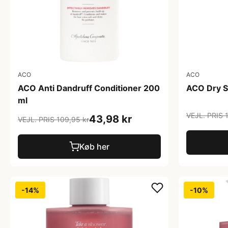
ACO
ACO
ACO Anti Dandruff Conditioner 200
ACO Dry S
ml
VEJL. PRIS 
43,98 kr
VEJL. PRIS 109,95 kr
Køb her
-14%
-10%