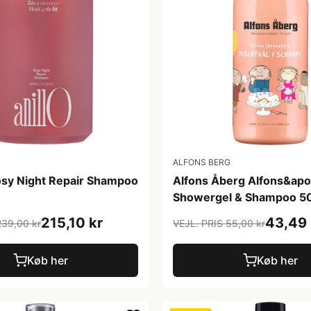
ALFONS BERG
sy Night Repair Shampoo
Alfons Åberg Alfons&apo
Showergel & Shampoo 5
215,10 kr
43,49 
239,00 kr
VEJL. PRIS 55,00 kr
Køb her
Køb her