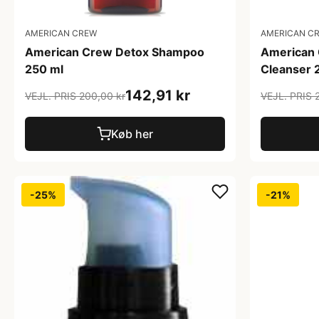
AMERICAN CREW
AMERICAN C
American Crew Detox Shampoo
American 
250 ml
Cleanser 
142,91 kr
VEJL. PRIS 200,00 kr
VEJL. PRIS 
Køb her
-25%
-21%