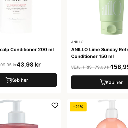
ANILLO
calp Conditioner 200 ml
ANILLO Lime Sunday Refr
Conditioner 150 ml
43,98 kr
109,95 kr
158,9
VEJL. PRIS 179,00 kr
Køb her
Køb her
-21%