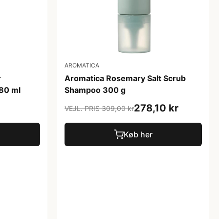
AROMATICA
r
Aromatica Rosemary Salt Scrub
180 ml
Shampoo 300 g
278,10 kr
VEJL. PRIS 309,00 kr
Køb her