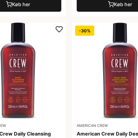
Køb her
Køb her
-30%
REW
AMERICAN CREW
Crew Daily Cleansing
American Crew Daily De