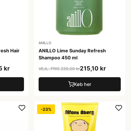
ANILLO
esh Hair
ANILLO Lime Sunday Refresh
Shampoo 450 ml
5 kr
215,10 kr
VEJL. PRIS 239,00 kr
Køb her
-23%