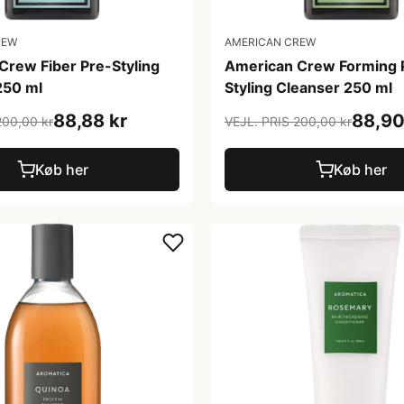
REW
AMERICAN CREW
Crew Fiber Pre-Styling
American Crew Forming 
250 ml
Styling Cleanser 250 ml
88,88 kr
88,90
200,00 kr
VEJL. PRIS 200,00 kr
Køb her
Køb her