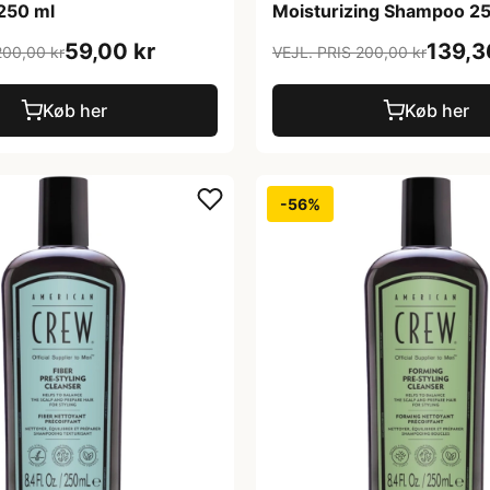
250 ml
Moisturizing Shampoo 2
59,00 kr
139,3
200,00 kr
VEJL. PRIS 200,00 kr
Køb her
Køb her
-56%