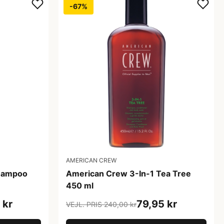
-67%
AMERICAN CREW
Shampoo
American Crew 3-In-1 Tea Tree
450 ml
 kr
79,95 kr
VEJL. PRIS 240,00 kr