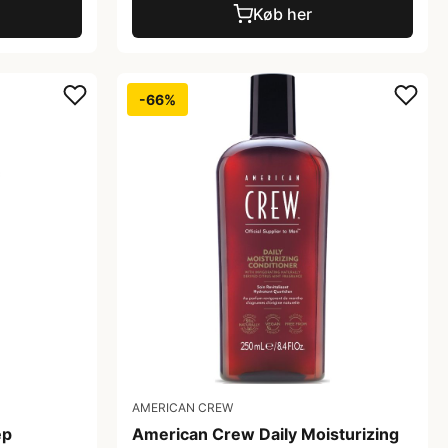
Køb her
-66%
AMERICAN CREW
ep
American Crew Daily Moisturizing