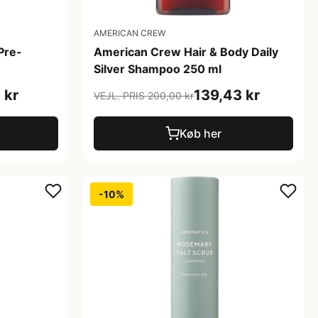
AMERICAN CREW
Pre-
American Crew Hair & Body Daily
Silver Shampoo 250 ml
 kr
139,43 kr
VEJL. PRIS 200,00 kr
Køb her
-10%