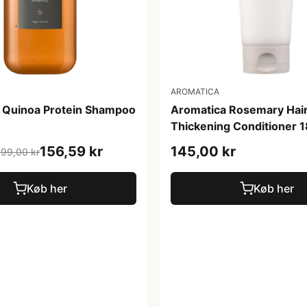
AROMATICA
 Quinoa Protein Shampoo
Aromatica Rosemary Hai
Thickening Conditioner 
156,59 kr
145,00 kr
199,00 kr
Køb her
Køb her