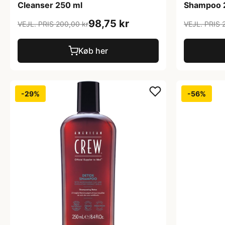
Cleanser 250 ml
Shampoo 
98,75 kr
VEJL. PRIS 200,00 kr
VEJL. PRIS 
Køb her
-29%
-56%