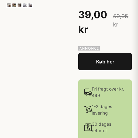
39,00
59,95
kr
kr
Køb her
Fri fragt over kr.
499
1-2 dages
levering
30 dages
returret