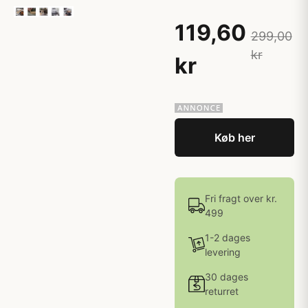
119,60
299,00
kr
kr
Køb her
Fri fragt over kr.
499
1-2 dages
levering
30 dages
returret