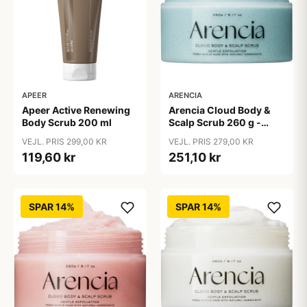
ARENCIA
APEER
Arencia Cloud Body &
Apeer Active Renewing
Scalp Scrub 260 g -
Body Scrub 200 ml
French Mint & Lily
VEJL. PRIS 279,00 KR
VEJL. PRIS 299,00 KR
251,10 kr
119,60 kr
SPAR 14%
SPAR 14%