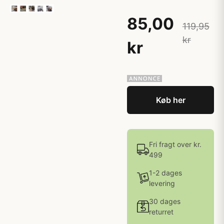
85,00
119,95
kr
kr
Køb her
Fri fragt over kr.
499
1-2 dages
levering
30 dages
returret