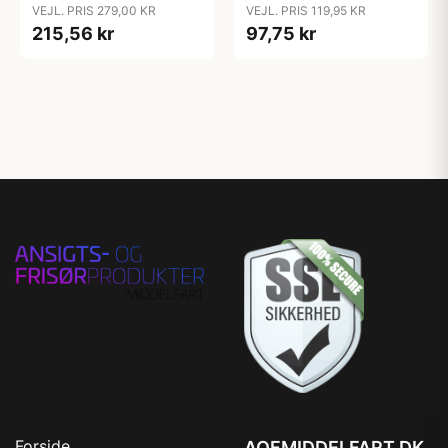
g - Geranium & Primrose
VEJL. PRIS 279,00 KR
VEJL. PRIS 119,95 KR
215,56 kr
97,75 kr
Forside
AOFMIDDELFART.DK