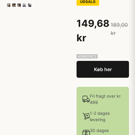
UDSALG
149,68
189,00
kr
kr
Køb her
Fri fragt over kr.
499
1-2 dages
levering
30 dages