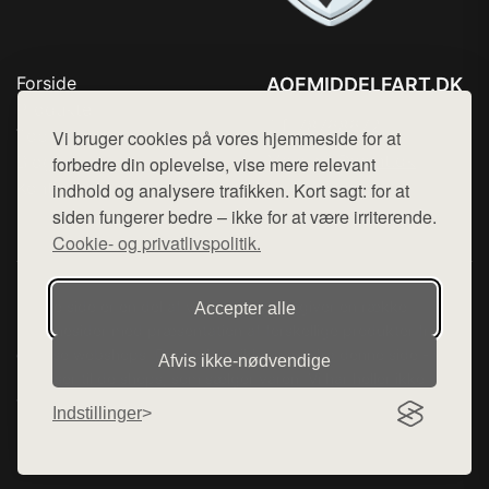
Forside
AOFMIDDELFART.DK
Produkter
Tlf. 78768672
Top Rabatter
Vi bruger cookies på vores hjemmeside for at
Mail:
hej@want.dk
Blog
forbedre din oplevelse, vise mere relevant
Kontakt
indhold og analysere trafikken. Kort sagt: for at
Cookie- og privatlivspolitik
siden fungerer bedre – ikke for at være irriterende.
Cookie- og privatlivspolitik.
Denne side er en del af want.dk, der udgiver en række
Accepter alle
hjemmesider med præsentation af forskellige produkter fra
diverse webshops. Der sælges ikke varer fra denne side - vi
Afvis ikke‑nødvendige
henviser til de shops, som sælger varen. Vi har heller ikke
varerne på lager.
Indstillinger
© 2026 aofmiddelfart.dk. Alle rettigheder forbeholdes.