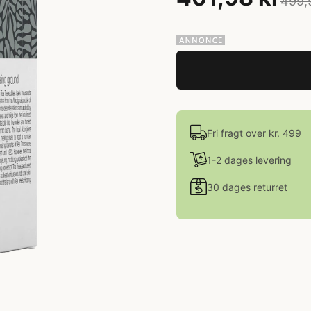
499,
Fri fragt over kr. 499
1-2 dages levering
30 dages returret