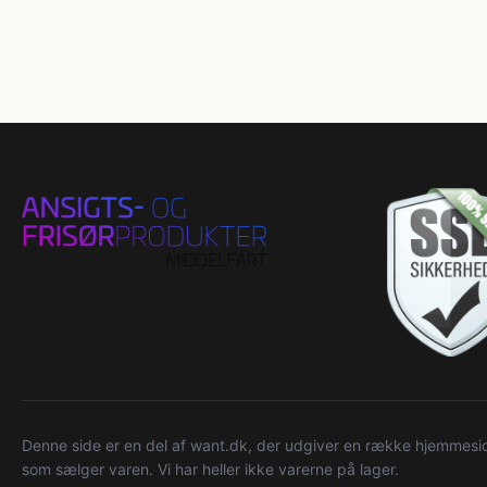
Denne side er en del af want.dk, der udgiver en række hjemmeside
som sælger varen. Vi har heller ikke varerne på lager.