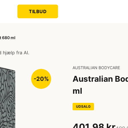
TILBUD
t 680 ml
 hjælp fra AI.
AUSTRALIAN BODYCARE
Australian Bo
-20%
ml
UDSALG
401,98 kr