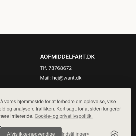
AOFMIDDELFART.DK
Tlf. 78768672
Mail:
hej@want.dk
Cookie- og privatlivspolitik
å vores hjemmeside for at forbedre din oplevelse, vise
ld og analysere trafikken. Kort sagt: for at siden fungerer
være irriterende.
Cookie- og privatlivspolitik.
r sælges ikke varer fra denne side - vi henviser til de shops,
Afvis ikke‑nødvendige
Indstillinger