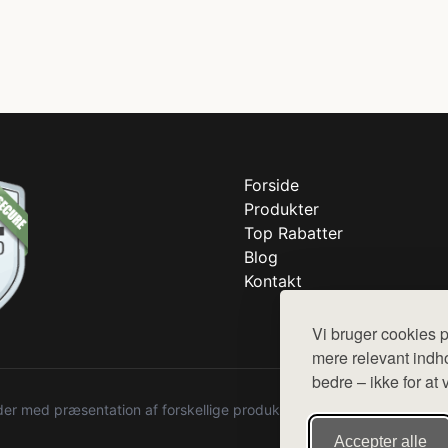
Forside
Produkter
Top Rabatter
Blog
Kontakt
Vi bruger cookies p
mere relevant indho
bedre – ikke for at 
r med præsentation af forskellige produkter fra diverse webshops. De
Accepter alle