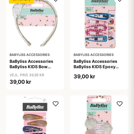
BABYLISS ACCESSORIES
BABYLISS ACCESSORIES
BaByliss Accessories
BaByliss Accessories
BaByliss KIDS Bow
BaByliss KIDS Epoxy
Headband (1687) 2
Hair Clips (794578) 10
VEJL. PRIS 39,95 KR
39,00 kr
pieces
pieces
39,00 kr