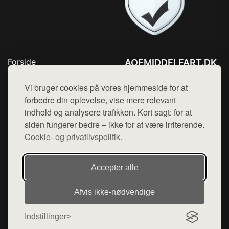
Forside
AOFMIDDELFART.DK
Produkter
Tlf. 78768672
Top Rabatter
Vi bruger cookies på vores hjemmeside for at
Mail:
hej@want.dk
Blog
forbedre din oplevelse, vise mere relevant
Kontakt
indhold og analysere trafikken. Kort sagt: for at
Cookie- og privatlivspolitik
siden fungerer bedre – ikke for at være irriterende.
Cookie- og privatlivspolitik.
Denne side er en del af want.dk, der udgiver en række
Accepter alle
hjemmesider med præsentation af forskellige produkter fra
diverse webshops. Der sælges ikke varer fra denne side - vi
Afvis ikke‑nødvendige
henviser til de shops, som sælger varen. Vi har heller ikke
varerne på lager.
Indstillinger