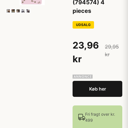
(794574) 4
pieces
UDSALG
23,96
29,95
kr
kr
Køb her
Fri fragt over kr.
499