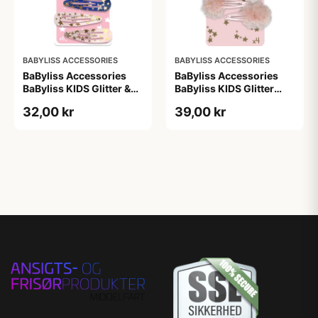
BABYLISS ACCESSORIES
BABYLISS ACCESSORIES
BaByliss Accessories
BaByliss Accessories
BaByliss KIDS Glitter &
BaByliss KIDS Glitter
Stars Hair Clips (1724) 6
Hair Clips (1700) 4
32,00 kr
39,00 kr
pieces
pieces