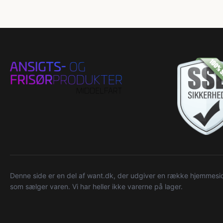
Denne side er en del af want.dk, der udgiver en række hjemmeside
som sælger varen. Vi har heller ikke varerne på lager.