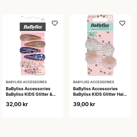
BABYLISS ACCESSORIES
BABYLISS ACCESSORIES
BaByliss Accessories
BaByliss Accessories
BaByliss KIDS Glitter &
BaByliss KIDS Glitter Hair
Stars Hair Clips (1724) 6
Clips (1700) 4 pieces
32,00 kr
39,00 kr
pieces