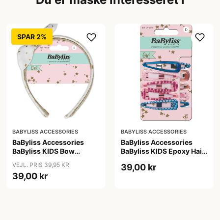
SPAR 2%
BABYLISS ACCESSORIES
BABYLISS ACCESSORIES
BaByliss Accessories
BaByliss Accessories
BaByliss KIDS Bow
BaByliss KIDS Epoxy Hair
Headband (1687) 2
Clips (794578) 10 pieces
VEJL. PRIS 39,95 KR
39,00 kr
pieces
39,00 kr