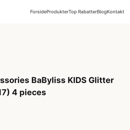
Forside
Produkter
Top Rabatter
Blog
Kontakt
ssories BaByliss KIDS Glitter
17) 4 pieces