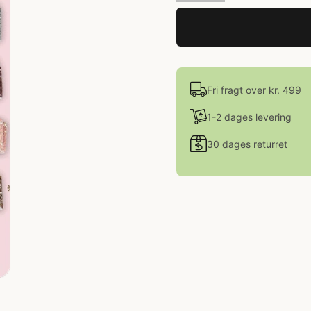
Fri fragt over kr. 499
1-2 dages levering
30 dages returret