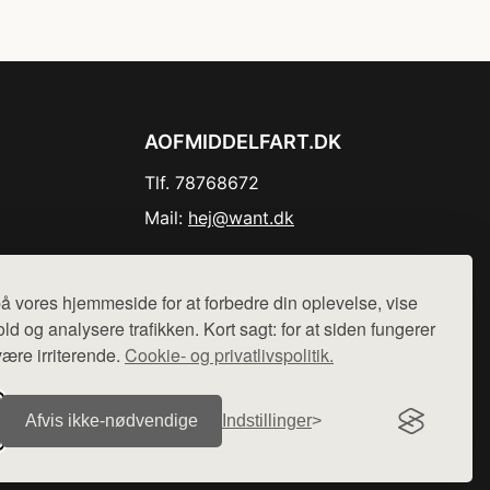
AOFMIDDELFART.DK
Tlf. 78768672
Mail:
hej@want.dk
Cookie- og privatlivspolitik
å vores hjemmeside for at forbedre din oplevelse, vise
ld og analysere trafikken. Kort sagt: for at siden fungerer
være irriterende.
Cookie- og privatlivspolitik.
r sælges ikke varer fra denne side - vi henviser til de shops,
Afvis ikke‑nødvendige
Indstillinger