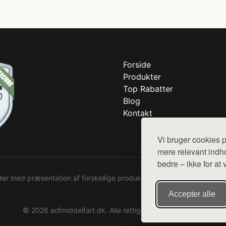
Forside
Produkter
Top Rabatter
Blog
Kontakt
Vi bruger cookies p
mere relevant indho
bedre – ikke for at 
r med præsentation af forskellige produkter fra diverse webshops. De
Accepter alle
© 2026 aofmiddelfart.dk. Alle rettigheder forbeholdes.