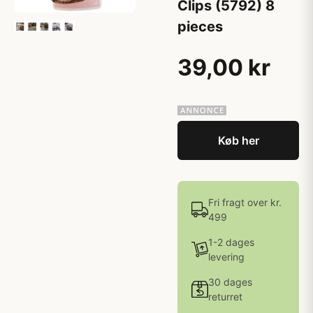
Clips (5792) 8
pieces
39,00 kr
Køb her
Fri fragt over kr.
499
1-2 dages
levering
30 dages
returret