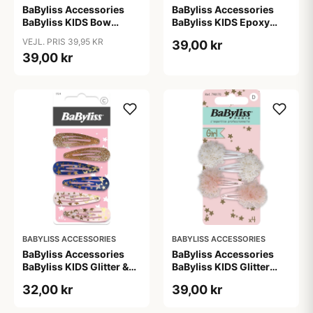
BaByliss Accessories
BaByliss Accessories
BaByliss KIDS Bow
BaByliss KIDS Epoxy
Headband (1687) 2
Hair Clips (794578) 10
VEJL. PRIS 39,95 KR
39,00 kr
pieces
pieces
39,00 kr
BABYLISS ACCESSORIES
BABYLISS ACCESSORIES
BaByliss Accessories
BaByliss Accessories
BaByliss KIDS Glitter &
BaByliss KIDS Glitter
Stars Hair Clips (1724) 6
Hair Clips (1700) 4
32,00 kr
39,00 kr
pieces
pieces