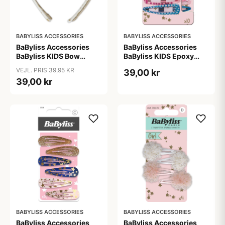
BABYLISS ACCESSORIES
BABYLISS ACCESSORIES
BaByliss Accessories
BaByliss Accessories
BaByliss KIDS Bow
BaByliss KIDS Epoxy
Headband (1687) 2
Hair Clips (794578) 10
VEJL. PRIS 39,95 KR
39,00 kr
pieces
pieces
39,00 kr
BABYLISS ACCESSORIES
BABYLISS ACCESSORIES
BaByliss Accessories
BaByliss Accessories