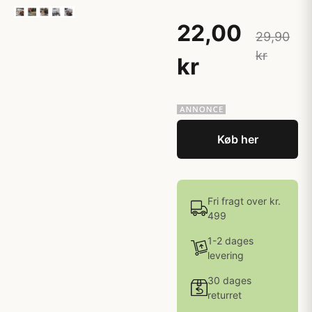
22,00
29,90
kr
kr
Køb her
Fri fragt over kr.
499
1-2 dages
levering
30 dages
returret