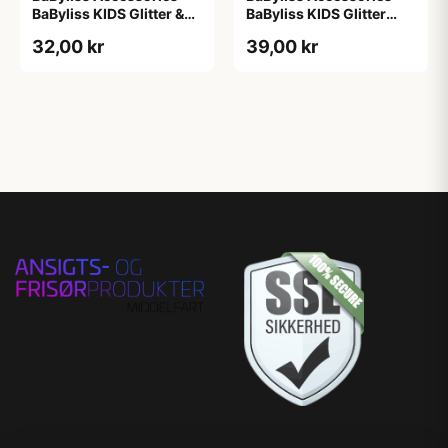
BaByliss KIDS Glitter &
BaByliss KIDS Glitter
Stars Hair Clips (1724) 6
Hair Clips (1700) 4
32,00 kr
39,00 kr
pieces
pieces