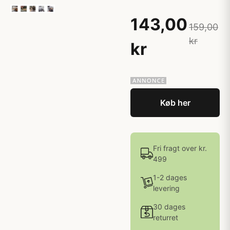
143,00
159,00
kr
kr
Køb her
Fri fragt over kr.
499
1-2 dages
levering
30 dages
returret