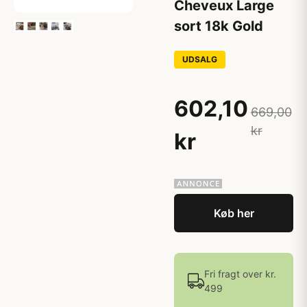
Cheveux Large
sort 18k Gold
UDSALG
602,10
669,00
kr
kr
Køb her
Fri fragt over kr.
499