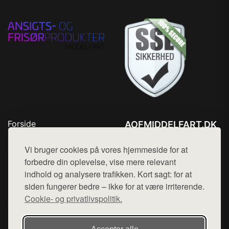
Forside
AOFMIDDELFART.DK
Produkter
Tlf. 78768672
Top Rabatter
Vi bruger cookies på vores hjemmeside for at
Mail:
hej@want.dk
Blog
forbedre din oplevelse, vise mere relevant
Kontakt
indhold og analysere trafikken. Kort sagt: for at
Cookie- og privatlivspolitik
siden fungerer bedre – ikke for at være irriterende.
Cookie- og privatlivspolitik.
Denne side er en del af want.dk, der udgiver en række