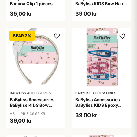
Banana Clip 1 pieces
BaByliss KIDS Bow Hair
Clips (1694) 2 pieces
35,00 kr
39,00 kr
SPAR 2%
BABYLISS ACCESSORIES
BABYLISS ACCESSORIES
BaByliss Accessories
BaByliss Accessories
BaByliss KIDS Bow
BaByliss KIDS Epoxy
Headband (1687) 2
Hair Clips (794578) 10
VEJL. PRIS 39,95 KR
39,00 kr
pieces
pieces
39,00 kr