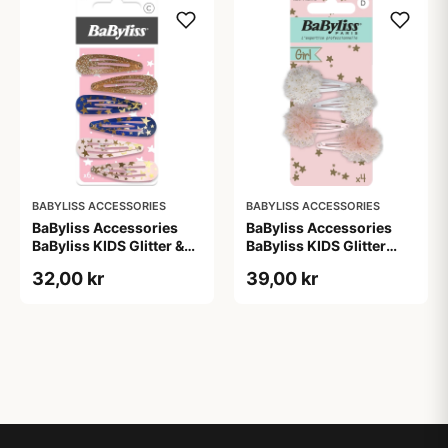
BABYLISS ACCESSORIES
BABYLISS ACCESSORIES
BaByliss Accessories
BaByliss Accessories
BaByliss KIDS Glitter &
BaByliss KIDS Glitter
Stars Hair Clips (1724) 6
Hair Clips (1700) 4
32,00 kr
39,00 kr
pieces
pieces