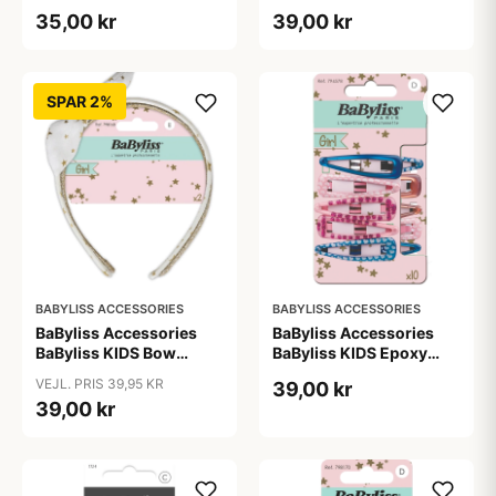
Clips (1694) 2 pieces
35,00 kr
39,00 kr
SPAR 2%
BABYLISS ACCESSORIES
BABYLISS ACCESSORIES
BaByliss Accessories
BaByliss Accessories
BaByliss KIDS Bow
BaByliss KIDS Epoxy
Headband (1687) 2
Hair Clips (794578) 10
VEJL. PRIS 39,95 KR
39,00 kr
pieces
pieces
39,00 kr