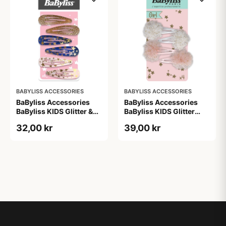
BABYLISS ACCESSORIES
BABYLISS ACCESSORIES
BaByliss Accessories
BaByliss Accessories
BaByliss KIDS Glitter &
BaByliss KIDS Glitter
Stars Hair Clips (1724) 6
Hair Clips (1700) 4
32,00 kr
39,00 kr
pieces
pieces