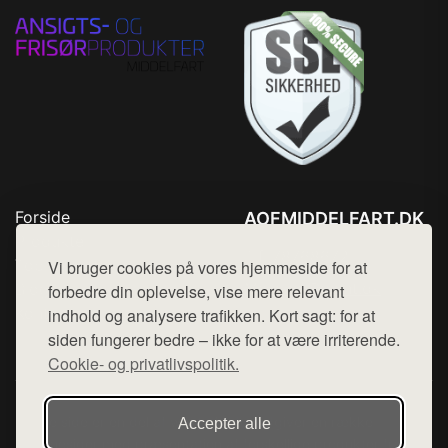
Forside
AOFMIDDELFART.DK
Produkter
Tlf. 78768672
Top Rabatter
Vi bruger cookies på vores hjemmeside for at
Mail:
hej@want.dk
Blog
forbedre din oplevelse, vise mere relevant
Kontakt
indhold og analysere trafikken. Kort sagt: for at
Cookie- og privatlivspolitik
siden fungerer bedre – ikke for at være irriterende.
Cookie- og privatlivspolitik.
Denne side er en del af want.dk, der udgiver en række
Accepter alle
hjemmesider med præsentation af forskellige produkter fra