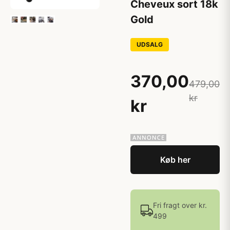
Cheveux sort 18k
Gold
UDSALG
370,00
479,00
kr
kr
Køb her
Fri fragt over kr.
499