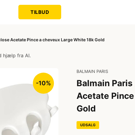
TILBUD
lose Acetate Pince a cheveux Large White 18k Gold
 hjælp fra AI.
BALMAIN PARIS
Balmain Pari
-10%
Acetate Pince
Gold
UDSALG