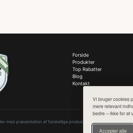
Forside
Produkter
Top Rabatter
Blog
Kontakt
Vi bruger cookies p
mere relevant indho
bedre – ikke for at 
r med præsentation af forskellige produkter fra diverse webshops. De
Accepter alle