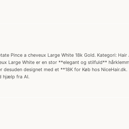
te Pince a cheveux Large White 18k Gold. Kategori: Hair Ac
veux Large White er en stor **elegant og stilfuld** hårkl
 er desuden designet med et **18K for Køb hos NiceHair.dk.
 hjælp fra AI.