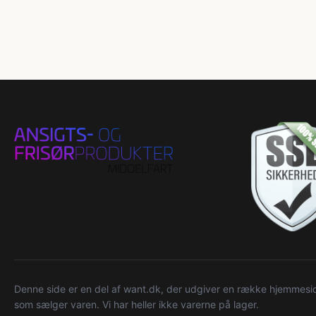
Denne side er en del af want.dk, der udgiver en række hjemmeside
som sælger varen. Vi har heller ikke varerne på lager.