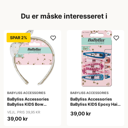
Du er måske interesseret i
SPAR 2%
BABYLISS ACCESSORIES
BABYLISS ACCESSORIES
BaByliss Accessories
BaByliss Accessories
BaByliss KIDS Bow
BaByliss KIDS Epoxy Hair
Headband (1687) 2
Clips (794578) 10 pieces
VEJL. PRIS 39,95 KR
39,00 kr
pieces
39,00 kr