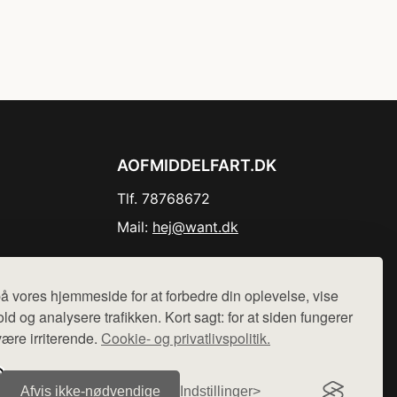
AOFMIDDELFART.DK
Tlf. 78768672
Mail:
hej@want.dk
Cookie- og privatlivspolitik
å vores hjemmeside for at forbedre din oplevelse, vise
ld og analysere trafikken. Kort sagt: for at siden fungerer
være irriterende.
Cookie- og privatlivspolitik.
r sælges ikke varer fra denne side - vi henviser til de shops,
Afvis ikke‑nødvendige
Indstillinger