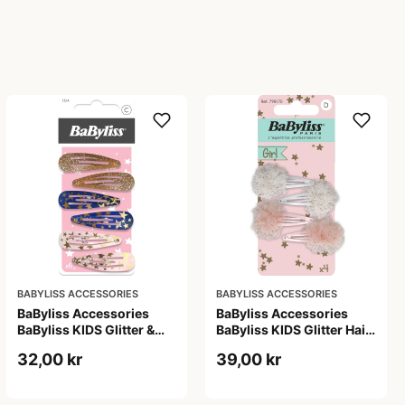
BABYLISS ACCESSORIES
BABYLISS ACCESSORIES
BaByliss Accessories
BaByliss Accessories
BaByliss KIDS Glitter &
BaByliss KIDS Glitter Hair
Stars Hair Clips (1724) 6
Clips (1700) 4 pieces
32,00 kr
39,00 kr
pieces