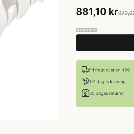
881,10 kr
979,0
Fri fragt over kr. 499
1-2 dages levering
30 dages returret