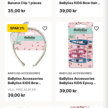
Banana Clip 1 pieces
BaByliss KIDS Bow Hair
Clips (1694) 2 pieces
35,00 kr
39,00 kr
SPAR 2%
BABYLISS ACCESSORIES
BABYLISS ACCESSORIES
BaByliss Accessories
BaByliss Accessories
BaByliss KIDS Bow
BaByliss KIDS Epoxy
Headband (1687) 2
Hair Clips (794578) 10
VEJL. PRIS 39,95 KR
39,00 kr
pieces
pieces
39,00 kr