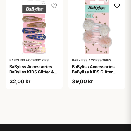
BABYLISS ACCESSORIES
BABYLISS ACCESSORIES
BaByliss Accessories
BaByliss Accessories
BaByliss KIDS Glitter &
BaByliss KIDS Glitter
Stars Hair Clips (1724) 6
Hair Clips (1700) 4
32,00 kr
39,00 kr
pieces
pieces