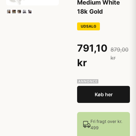
Medium White
18k Gold
UDSALG
791,10
879,00
kr
kr
Køb her
Fri fragt over kr.
499