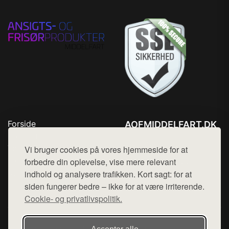
Forside
AOFMIDDELFART.DK
Produkter
Tlf. 78768672
Top Rabatter
Vi bruger cookies på vores hjemmeside for at
Mail:
hej@want.dk
Blog
forbedre din oplevelse, vise mere relevant
Kontakt
indhold og analysere trafikken. Kort sagt: for at
Cookie- og privatlivspolitik
siden fungerer bedre – ikke for at være irriterende.
Cookie- og privatlivspolitik.
Denne side er en del af want.dk, der udgiver en række