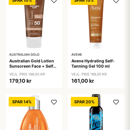
SPAR 10%
SPAR 15%
AUSTRALIAN GOLD
AVENE
Australian Gold Lotion
Avene Hydrating Self-
Sunscreen Face + Self
Tanning Gel 100 ml
Tanner SPF 50 - 88 ml
VEJL. PRIS 199,00 KR
VEJL. PRIS 189,50 KR
179,10 kr
161,00 kr
SPAR 14%
SPAR 20%