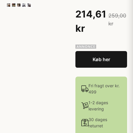
214,61
259,00
kr
kr
Køb her
Fri fragt over kr.
499
1-2 dages
levering
30 dages
returret