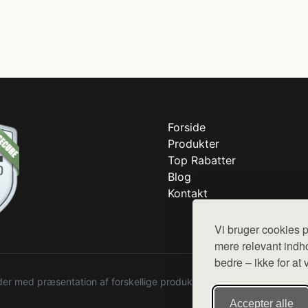
Forside
Produkter
Top Rabatter
Blog
Kontakt
Vi bruger cookies p
mere relevant indho
bedre – ikke for at 
r med præsentation af forskellige produkter fra diverse webshops. De
Accepter alle