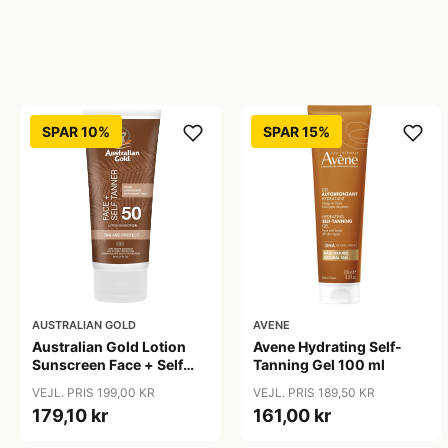
SPAR 10%
SPAR 15%
AUSTRALIAN GOLD
AVENE
Australian Gold Lotion
Avene Hydrating Self-
Sunscreen Face + Self
Tanning Gel 100 ml
Tanner SPF 50 - 88 ml
VEJL. PRIS 199,00 KR
VEJL. PRIS 189,50 KR
179,10 kr
161,00 kr