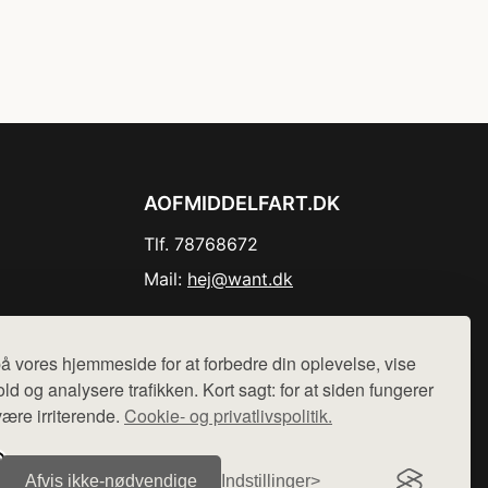
AOFMIDDELFART.DK
Tlf. 78768672
Mail:
hej@want.dk
Cookie- og privatlivspolitik
å vores hjemmeside for at forbedre din oplevelse, vise
ld og analysere trafikken. Kort sagt: for at siden fungerer
være irriterende.
Cookie- og privatlivspolitik.
r sælges ikke varer fra denne side - vi henviser til de shops,
Afvis ikke‑nødvendige
Indstillinger