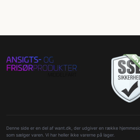
Denne side er en del af want.dk, der udgiver en række hjemmeside
som sælger varen. Vi har heller ikke varerne på lager.