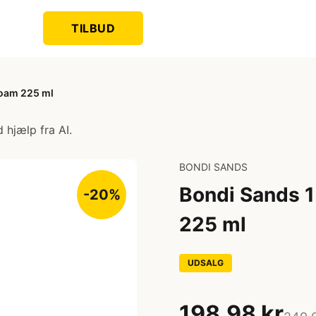
TILBUD
Foam 225 ml
 hjælp fra AI.
BONDI SANDS
Bondi Sands 1
-20%
225 ml
UDSALG
198,98 kr