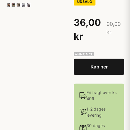
UDSALG
36,00
90,00
kr
kr
Køb her
Fri fragt over kr.
499
1-2 dages
levering
30 dages