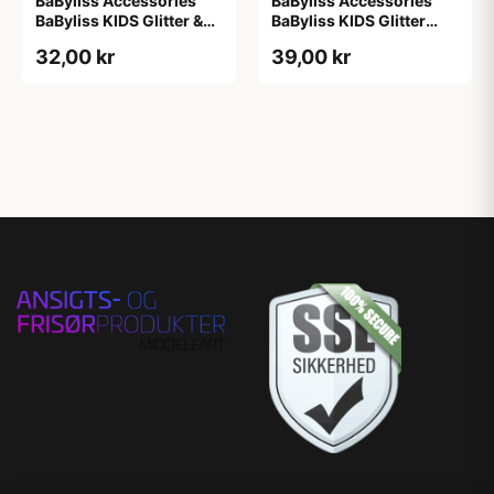
BaByliss Accessories
BaByliss Accessories
BaByliss KIDS Glitter &
BaByliss KIDS Glitter
Stars Hair Clips (1724) 6
Hair Clips (1700) 4
32,00 kr
39,00 kr
pieces
pieces