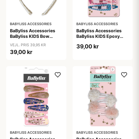
BABYLISS ACCESSORIES
BABYLISS ACCESSORIES
BaByliss Accessories
BaByliss Accessories
BaByliss KIDS Bow
BaByliss KIDS Epoxy
Headband (1687) 2
Hair Clips (794578) 10
VEJL. PRIS 39,95 KR
39,00 kr
pieces
pieces
39,00 kr
BABYLISS ACCESSORIES
BABYLISS ACCESSORIES