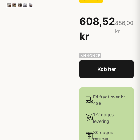
608,52
886,00
kr
kr
Køb her
Fri fragt over kr.
499
1-2 dages
levering
30 dages
returret