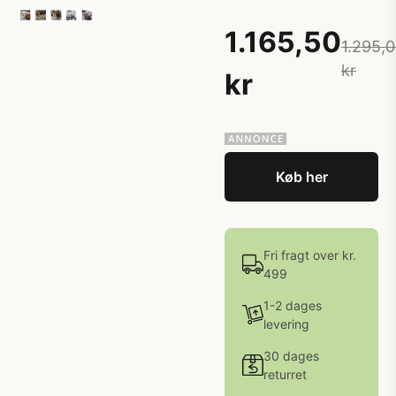
1.165,50
1.295,
kr
kr
Køb her
Fri fragt over kr.
499
1-2 dages
levering
30 dages
returret