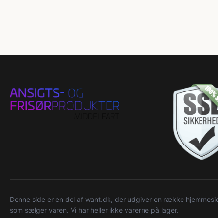
Denne side er en del af want.dk, der udgiver en række hjemmeside
som sælger varen. Vi har heller ikke varerne på lager.