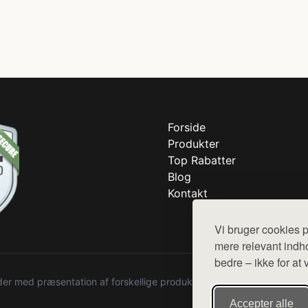
Forside
Produkter
Top Rabatter
Blog
Kontakt
Vi bruger cookies p
mere relevant indho
bedre – ikke for at 
r med præsentation af forskellige produkter fra diverse webshops. De
Accepter alle