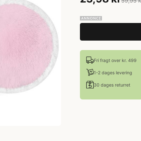
59,95 k
Fri fragt over kr. 499
1-2 dages levering
30 dages returret