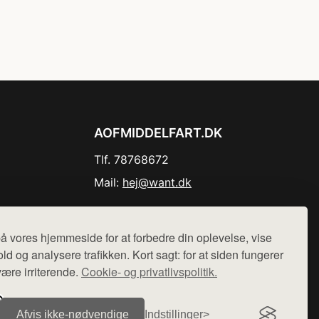
AOFMIDDELFART.DK
Tlf. 78768672
Mail:
hej@want.dk
Cookie- og privatlivspolitik
å vores hjemmeside for at forbedre din oplevelse, vise
ld og analysere trafikken. Kort sagt: for at siden fungerer
være irriterende.
Cookie- og privatlivspolitik.
r sælges ikke varer fra denne side - vi henviser til de shops,
Afvis ikke‑nødvendige
Indstillinger