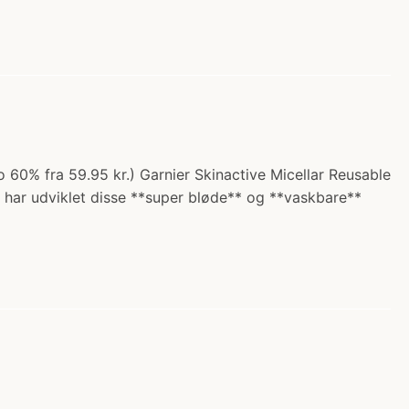
o 60% fra 59.95 kr.) Garnier Skinactive Micellar Reusable
er har udviklet disse **super bløde** og **vaskbare**