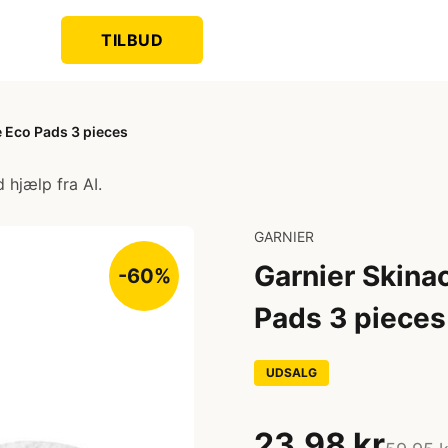
TILBUD
e Eco Pads 3 pieces
 hjælp fra AI.
GARNIER
Garnier Skina
-60%
Pads 3 pieces
UDSALG
23,98 kr