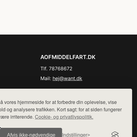
AOFMIDDELFART.DK
Tlf. 78768672
Mail:
hej@want.dk
Cookie- og privatlivspolitik
å vores hjemmeside for at forbedre din oplevelse, vise
ld og analysere trafikken. Kort sagt: for at siden fungerer
være irriterende.
Cookie- og privatlivspolitik.
r sælges ikke varer fra denne side - vi henviser til de shops,
Afvis ikke‑nødvendige
Indstillinger