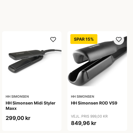
SPAR 15%
HH SIMONSEN
HH SIMONSEN
HH Simonsen Midi Styler
HH Simonsen ROD VS9
Maxx
VEJL. PRIS 999,00 KR
299,00 kr
849,96 kr