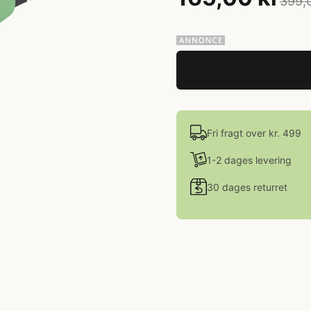
399,
Fri fragt over kr. 499
1-2 dages levering
30 dages returret