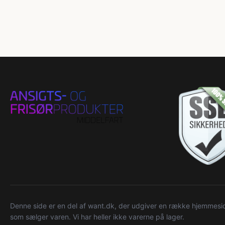
Denne side er en del af want.dk, der udgiver en række hjemmeside
som sælger varen. Vi har heller ikke varerne på lager.