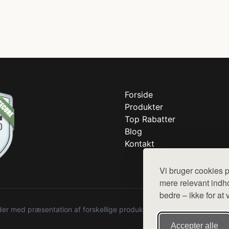
Forside
Produkter
Top Rabatter
Blog
Kontakt
Vi bruger cookies p
mere relevant indho
bedre – ikke for at 
r med præsentation af forskellige produkter fra diverse webshops. De
Accepter alle