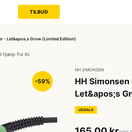
TILBUD
r - Let&apos;s Grow (Limited Edition)
 hjælp fra AI.
HH SIMONSEN
HH Simonsen P
-59%
Let&apos;s Gr
UDSALG
165,00 kr