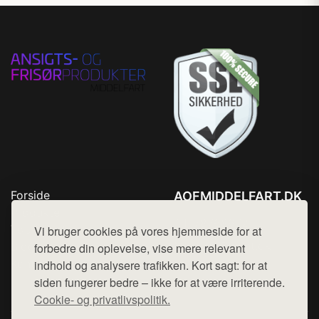
Forside
AOFMIDDELFART.DK
Produkter
Tlf. 78768672
Top Rabatter
Vi bruger cookies på vores hjemmeside for at
Mail:
hej@want.dk
Blog
forbedre din oplevelse, vise mere relevant
Kontakt
indhold og analysere trafikken. Kort sagt: for at
Cookie- og privatlivspolitik
siden fungerer bedre – ikke for at være irriterende.
Cookie- og privatlivspolitik.