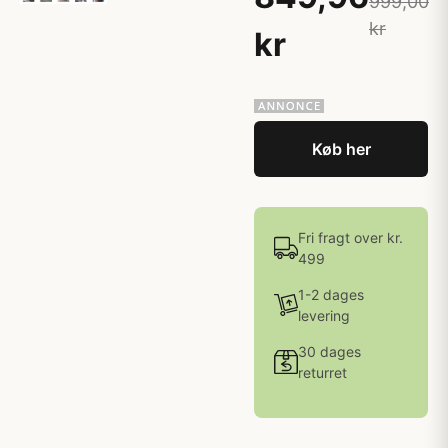
999,00
kr
kr
Køb her
Fri fragt over kr.
499
1-2 dages
levering
30 dages
returret