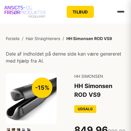
TILBUD
Forside
/
Hair Straighteners
/
HH Simonsen ROD VS9
Dele af indholdet på denne side kan være genereret
med hjælp fra AI.
HH SIMONSEN
HH Simonsen
-15%
ROD VS9
UDSALG
849,96