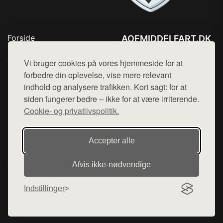
Forside
AOFMIDDELFART.DK
Produkter
Tlf. 78768672
Top Rabatter
Vi bruger cookies på vores hjemmeside for at
Mail:
hej@want.dk
Blog
forbedre din oplevelse, vise mere relevant
Kontakt
indhold og analysere trafikken. Kort sagt: for at
Cookie- og privatlivspolitik
siden fungerer bedre – ikke for at være irriterende.
Cookie- og privatlivspolitik.
Denne side er en del af want.dk, der udgiver en række
Accepter alle
hjemmesider med præsentation af forskellige produkter fra
diverse webshops. Der sælges ikke varer fra denne side - vi
Afvis ikke‑nødvendige
henviser til de shops, som sælger varen. Vi har heller ikke
varerne på lager.
Indstillinger
© 2026 aofmiddelfart.dk. Alle rettigheder forbeholdes.