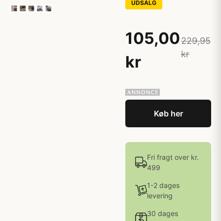
UDSALG
105,00
229,95
kr
kr
Køb her
Fri fragt over kr.
499
1-2 dages
levering
30 dages