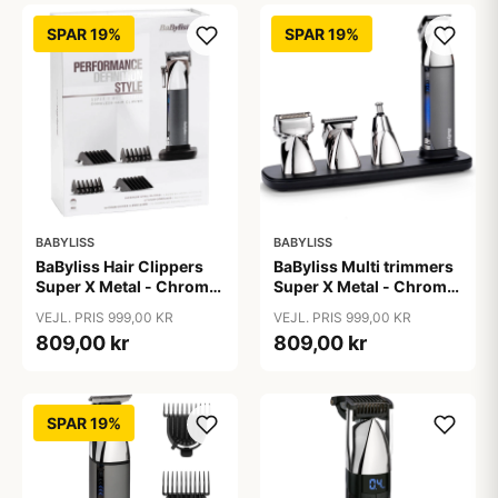
SPAR 19%
SPAR 19%
BABYLISS
BABYLISS
BaByliss Hair Clippers
BaByliss Multi trimmers
Super X Metal - Chrome
Super X Metal - Chrome
- E996E
- MT996E
VEJL. PRIS 999,00 KR
VEJL. PRIS 999,00 KR
809,00 kr
809,00 kr
SPAR 19%