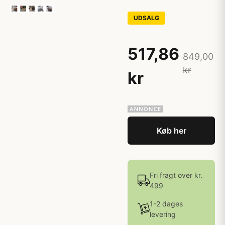
UDSALG
517,86
849,00
kr
kr
Køb her
Fri fragt over kr.
499
1-2 dages
levering