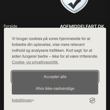
Forside
AOFMIDDELFART.DK
Produkter
Tlf. 78768672
Top Rabatter
Vi bruger cookies på vores hjemmeside for at
Mail:
hej@want.dk
Blog
forbedre din oplevelse, vise mere relevant
Kontakt
indhold og analysere trafikken. Kort sagt: for at
Cookie- og privatlivspolitik
siden fungerer bedre – ikke for at være irriterende.
Cookie- og privatlivspolitik.
Denne side er en del af want.dk, der udgiver en række
Accepter alle
hjemmesider med præsentation af forskellige produkter fra
diverse webshops. Der sælges ikke varer fra denne side - vi
Afvis ikke‑nødvendige
henviser til de shops, som sælger varen. Vi har heller ikke
varerne på lager.
Indstillinger
© 2026 aofmiddelfart.dk. Alle rettigheder forbeholdes.