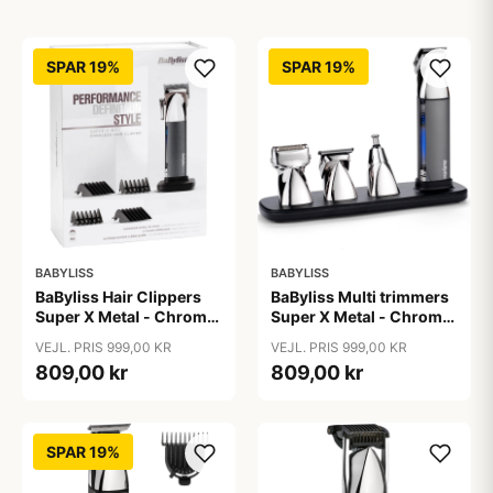
SPAR 19%
SPAR 19%
BABYLISS
BABYLISS
BaByliss Hair Clippers
BaByliss Multi trimmers
Super X Metal - Chrome
Super X Metal - Chrome
- E996E
- MT996E
VEJL. PRIS 999,00 KR
VEJL. PRIS 999,00 KR
809,00 kr
809,00 kr
SPAR 19%