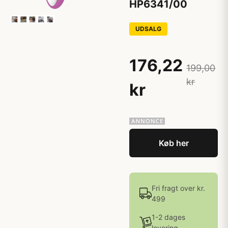
HP6341/00
UDSALG
176,22
199,00
kr
kr
Køb her
Fri fragt over kr.
499
1-2 dages
levering