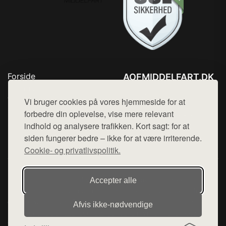
Forside
AOFMIDDELFART.DK
Produkter
Tlf. 78768672
Top Rabatter
Vi bruger cookies på vores hjemmeside for at
Mail:
hej@want.dk
Blog
forbedre din oplevelse, vise mere relevant
Kontakt
indhold og analysere trafikken. Kort sagt: for at
Cookie- og privatlivspolitik
siden fungerer bedre – ikke for at være irriterende.
Cookie- og privatlivspolitik.
Denne side er en del af want.dk, der udgiver en række
Accepter alle
hjemmesider med præsentation af forskellige produkter fra
diverse webshops. Der sælges ikke varer fra denne side - vi
Afvis ikke‑nødvendige
henviser til de shops, som sælger varen. Vi har heller ikke
varerne på lager.