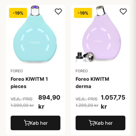
-19%
-19%
FOREO
FOREO
Foreo KIWITM
Foreo KIWITM 1
derma
pieces
1.057,75
894,90
VEJL. PRIS
VEJL. PRIS
1.299,00 kr
1.099,00 kr
kr
kr
Køb her
Køb her