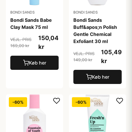
BONDI SANDS
BONDI SANDS
Bondi Sands Babe
Bondi Sands
Clay Mask 75 ml
Buff&apos;n Polish
Gentle Chemical
150,04
VEJL. PRIS
Exfoliant 30 ml
169,00 kr
kr
105,49
VEJL. PRIS
149,00 kr
kr
Køb her
Køb her
-60%
-60%