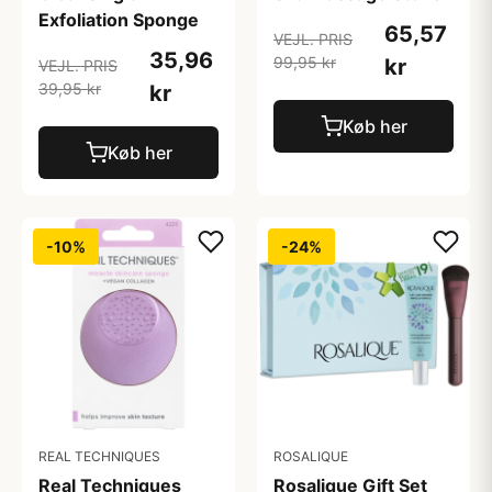
Exfoliation Sponge
65,57
VEJL. PRIS
35,96
99,95 kr
kr
VEJL. PRIS
39,95 kr
kr
Køb her
Køb her
-10%
-24%
REAL TECHNIQUES
ROSALIQUE
Real Techniques
Rosalique Gift Set