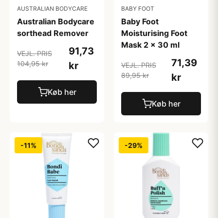
AUSTRALIAN BODYCARE
BABY FOOT
Australian Bodycare
Baby Foot
sorthead Remover
Moisturising Foot
Mask 2 x 30 ml
91,73
VEJL. PRIS
71,39
104,95 kr
kr
VEJL. PRIS
89,95 kr
kr
Køb her
Køb her
-11%
-29%