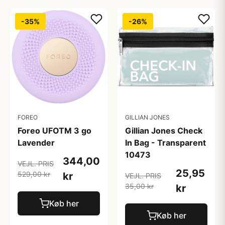
-35%
-26%
FOREO
GILLIAN JONES
Foreo UFOTM 3 go
Gillian Jones Check
Lavender
In Bag - Transparent
10473
344,00
VEJL. PRIS
25,95
529,00 kr
kr
VEJL. PRIS
35,00 kr
kr
Køb her
Køb her