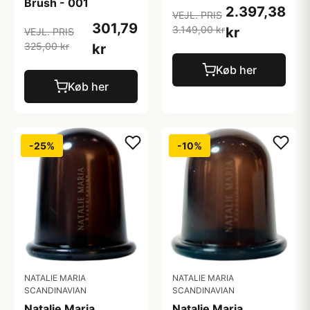
Brush - 001
2.397,38
VEJL. PRIS
301,79
3.149,00 kr
kr
VEJL. PRIS
325,00 kr
kr
Køb her
Køb her
-25%
-10%
NATALIE MARIA
NATALIE MARIA
SCANDINAVIAN
SCANDINAVIAN
Natalie Maria
Natalie Maria