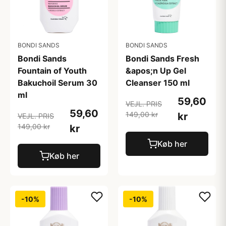
BONDI SANDS
BONDI SANDS
Bondi Sands
Bondi Sands Fresh
Fountain of Youth
&apos;n Up Gel
Bakuchoil Serum 30
Cleanser 150 ml
ml
59,60
VEJL. PRIS
59,60
149,00 kr
kr
VEJL. PRIS
149,00 kr
kr
Køb her
Køb her
-10%
-10%