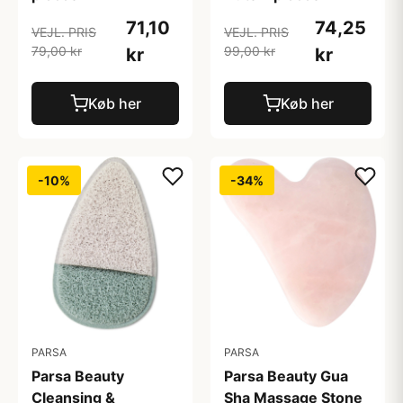
71,10
74,25
VEJL. PRIS
VEJL. PRIS
79,00 kr
99,00 kr
kr
kr
Køb her
Køb her
-10%
-34%
PARSA
PARSA
Parsa Beauty
Parsa Beauty Gua
Cleansing &
Sha Massage Stone