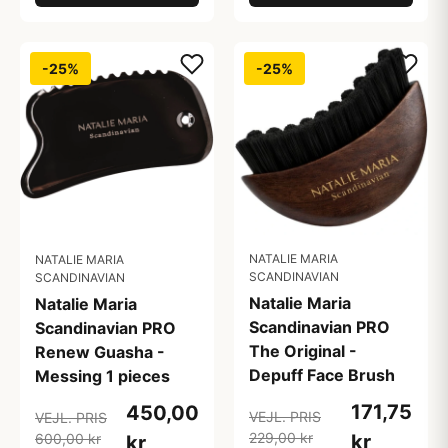
-25%
-25%
NATALIE MARIA
NATALIE MARIA
SCANDINAVIAN
SCANDINAVIAN
Natalie Maria
Natalie Maria
Scandinavian PRO
Scandinavian PRO
The Original -
Renew Guasha -
Depuff Face Brush
Messing 1 pieces
171,75
450,00
VEJL. PRIS
VEJL. PRIS
229,00 kr
600,00 kr
kr
kr