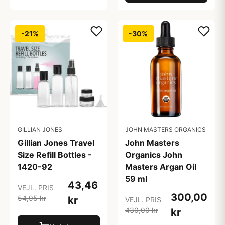
-21%
-30%
GILLIAN JONES
JOHN MASTERS ORGANICS
Gillian Jones Travel
John Masters
Size Refill Bottles -
Organics John
1420-92
Masters Argan Oil
59 ml
43,46
VEJL. PRIS
300,00
54,95 kr
kr
VEJL. PRIS
430,00 kr
kr