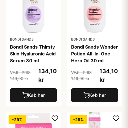
BONDI SANDS
BONDI SANDS
Bondi Sands Thirsty
Bondi Sands Wonder
Skin Hyaluronic Acid
Potion All-In-One
Serum 30 ml
Hero Oil 30 ml
134,10
134,10
VEJL. PRIS
VEJL. PRIS
149,00 kr
149,00 kr
kr
kr
Køb her
Køb her
-29%
-29%