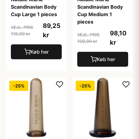
Scandinavian Body
Scandinavian Body
Cup Large 1 pieces
Cup Medium 1
pieces
89,25
VEJL. PRIS
98,10
119,00 kr
kr
VEJL. PRIS
109,00 kr
kr
Køb her
Køb her
-25%
-25%