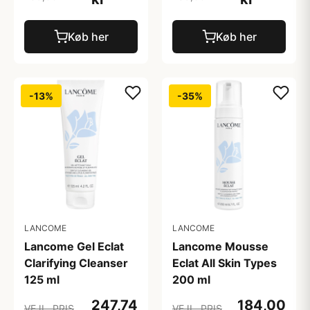
Køb her
Køb her
-13%
-35%
LANCOME
LANCOME
Lancome Gel Eclat
Lancome Mousse
Clarifying Cleanser
Eclat All Skin Types
125 ml
200 ml
247,74
184,00
VEJL. PRIS
VEJL. PRIS