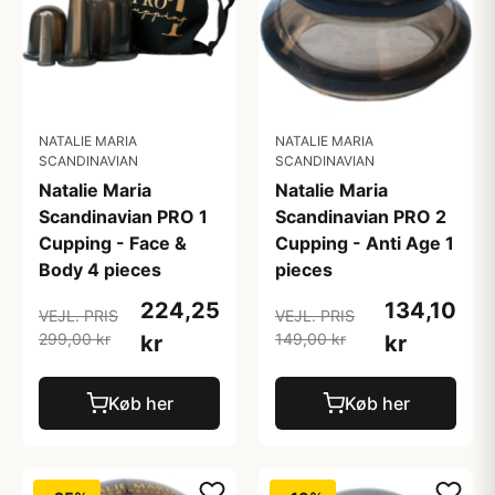
NATALIE MARIA
NATALIE MARIA
SCANDINAVIAN
SCANDINAVIAN
Natalie Maria
Natalie Maria
Scandinavian PRO 2
Scandinavian PRO 1
Cupping - Anti Age 1
Cupping - Face &
pieces
Body 4 pieces
134,10
224,25
VEJL. PRIS
VEJL. PRIS
149,00 kr
299,00 kr
kr
kr
Køb her
Køb her