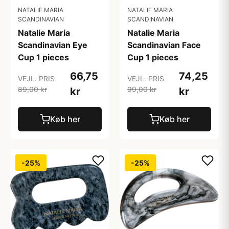
NATALIE MARIA
NATALIE MARIA
SCANDINAVIAN
SCANDINAVIAN
Natalie Maria
Natalie Maria
Scandinavian Eye
Scandinavian Face
Cup 1 pieces
Cup 1 pieces
66,75
74,25
VEJL. PRIS
VEJL. PRIS
89,00 kr
99,00 kr
kr
kr
Køb her
Køb her
-25%
-25%