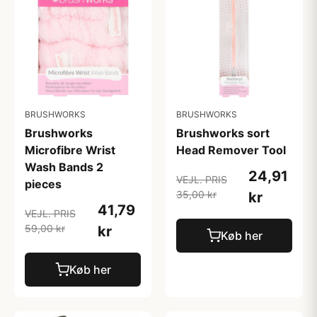
BRUSHWORKS
BRUSHWORKS
Brushworks
Brushworks sort
Microfibre Wrist
Head Remover Tool
Wash Bands 2
24,91
VEJL. PRIS
pieces
35,00 kr
kr
41,79
VEJL. PRIS
59,00 kr
kr
Køb her
Køb her