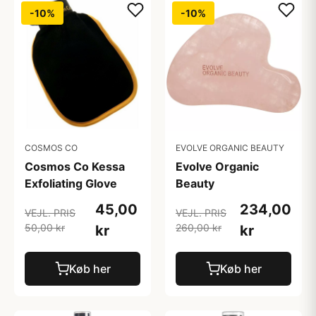
-10%
-10%
COSMOS CO
EVOLVE ORGANIC BEAUTY
Cosmos Co Kessa
Evolve Organic
Exfoliating Glove
Beauty
45,00
234,00
VEJL. PRIS
VEJL. PRIS
50,00 kr
260,00 kr
kr
kr
Køb her
Køb her