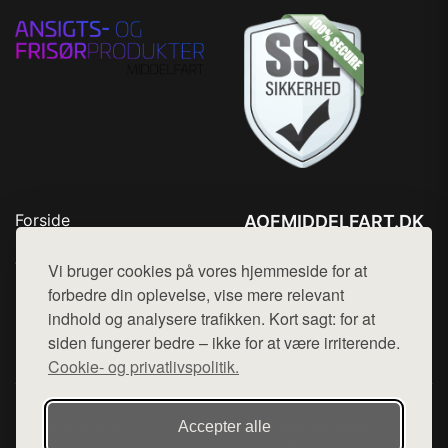
Forside
AOFMIDDELFART.DK
Produkter
Tlf. 78768672
Top Rabatter
Vi bruger cookies på vores hjemmeside for at
Mail:
hej@want.dk
Blog
forbedre din oplevelse, vise mere relevant
Kontakt
indhold og analysere trafikken. Kort sagt: for at
Cookie- og privatlivspolitik
siden fungerer bedre – ikke for at være irriterende.
Cookie- og privatlivspolitik.
Denne side er en del af want.dk, der udgiver en række
Accepter alle
hjemmesider med præsentation af forskellige produkter fra