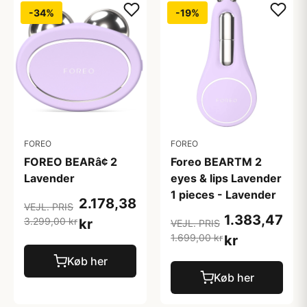
-34%
-19%
FOREO
FOREO
FOREO BEARâ¢ 2
Foreo BEARTM 2
Lavender
eyes & lips Lavender
1 pieces - Lavender
2.178,38
VEJL. PRIS
1.383,47
3.299,00 kr
kr
VEJL. PRIS
1.699,00 kr
kr
Køb her
Køb her