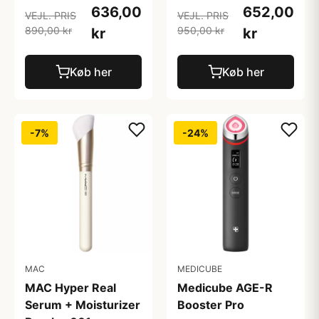
636,00
652,00
VEJL. PRIS
VEJL. PRIS
890,00 kr
950,00 kr
kr
kr
Køb her
Køb her
-7%
-24%
MAC
MEDICUBE
MAC Hyper Real
Medicube AGE-R
Serum + Moisturizer
Booster Pro