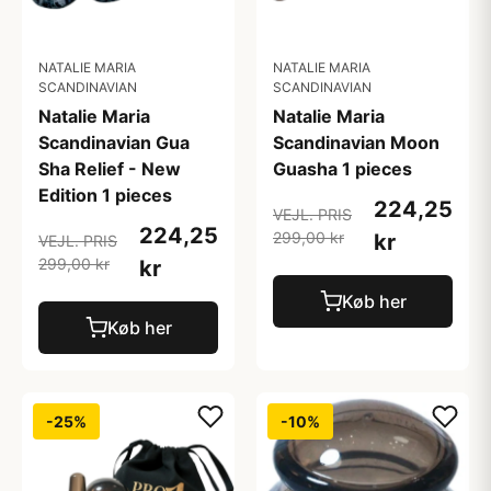
NATALIE MARIA
NATALIE MARIA
SCANDINAVIAN
SCANDINAVIAN
Natalie Maria
Natalie Maria
Scandinavian Gua
Scandinavian Moon
Sha Relief - New
Guasha 1 pieces
Edition 1 pieces
224,25
VEJL. PRIS
224,25
299,00 kr
kr
VEJL. PRIS
299,00 kr
kr
Køb her
Køb her
-25%
-10%