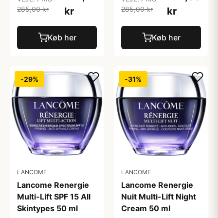
285,00 kr
285,00 kr
kr
kr
Køb her
Køb her
-29%
-31%
LANCOME
LANCOME
Lancome Renergie
Lancome Renergie
Multi-Lift SPF 15 All
Nuit Multi-Lift Night
Skintypes 50 ml
Cream 50 ml