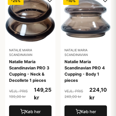
-25%
-10%
NATALIE MARIA
NATALIE MARIA
SCANDINAVIAN
SCANDINAVIAN
Natalie Maria
Natalie Maria
Scandinavian PRO 3
Scandinavian PRO 4
Cupping - Neck &
Cupping - Body 1
Decollete 1 pieces
pieces
149,25
224,10
VEJL. PRIS
VEJL. PRIS
199,00 kr
249,00 kr
kr
kr
Køb her
Køb her