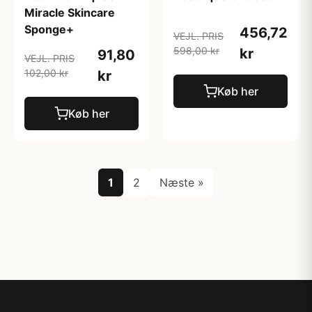
Miracle Skincare
Sponge+
456,72
VEJL. PRIS
598,00 kr
kr
91,80
VEJL. PRIS
102,00 kr
kr
Køb her
Køb her
1
2
Næste »