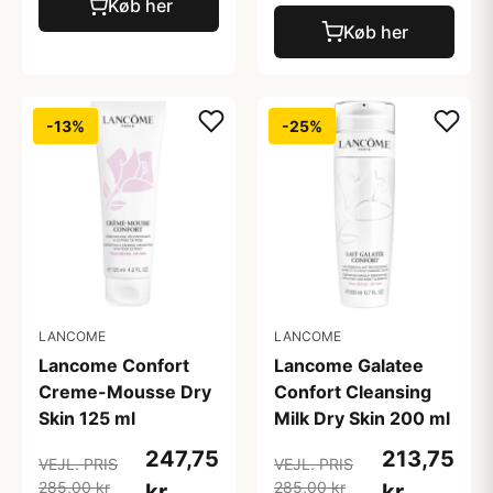
Køb her
Køb her
-13%
-25%
LANCOME
LANCOME
Lancome Confort
Lancome Galatee
Creme-Mousse Dry
Confort Cleansing
Skin 125 ml
Milk Dry Skin 200 ml
247,75
213,75
VEJL. PRIS
VEJL. PRIS
285,00 kr
285,00 kr
kr
kr