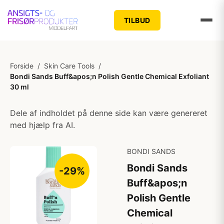
TILBUD
Forside
/
Skin Care Tools
/
Bondi Sands Buff&apos;n Polish Gentle Chemical Exfoliant
30 ml
Dele af indholdet på denne side kan være genereret
med hjælp fra AI.
BONDI SANDS
Bondi Sands
-29%
Buff&apos;n
Polish Gentle
Chemical