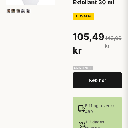
Exfoliant 30 ml
UDSALG
105,49
149,00
kr
kr
Køb her
Fri fragt over kr.
499
1-2 dages
levering