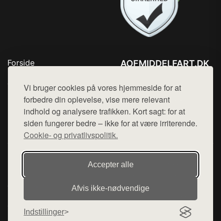
Forside
AOFMIDDELFART.DK
Produkter
Tlf. 78768672
Top Rabatter
Vi bruger cookies på vores hjemmeside for at
Mail:
hej@want.dk
Blog
forbedre din oplevelse, vise mere relevant
Kontakt
indhold og analysere trafikken. Kort sagt: for at
Cookie- og privatlivspolitik
siden fungerer bedre – ikke for at være irriterende.
Cookie- og privatlivspolitik.
Denne side er en del af want.dk, der udgiver en række
Accepter alle
hjemmesider med præsentation af forskellige produkter fra
diverse webshops. Der sælges ikke varer fra denne side - vi
Afvis ikke‑nødvendige
henviser til de shops, som sælger varen. Vi har heller ikke
varerne på lager.
Indstillinger